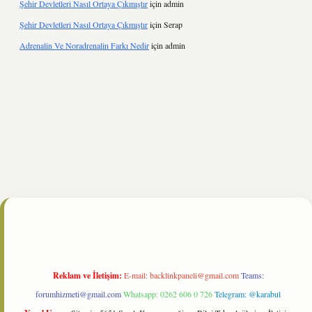
Şehir Devletleri Nasıl Ortaya Çıkmıştır
için
admin
Şehir Devletleri Nasıl Ortaya Çıkmıştır
için
Serap
Adrenalin Ve Noradrenalin Farkı Nedir
için
admin
line/
Reklam ve İletişim:
E-mail:
backlinkpaneli@gmail.com
Teams:
forumhizmeti@gmail.com
Whatsapp: 0262 606 0 726
Telegram: @karabul