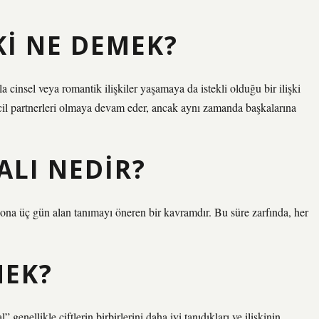
ŞKI NE DEMEK?
la cinsel veya romantik ilişkiler yaşamaya da istekli olduğu bir ilişki
irincil partnerleri olmaya devam eder, ancak aynı zamanda başkalarına
ALI NEDIR?
e ona üç gün alan tanımayı öneren bir kavramdır. Bu süre zarfında, her
MEK?
” genellikle çiftlerin birbirlerini daha iyi tanıdıkları ve ilişkinin