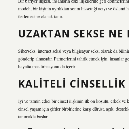
Bir bariyer ilişkisi, insanların eski ilişkilerine geri dönmelerin
modeli, bir kişinin ayrılıktan sonra hissettiği acıyı ve özlemi h
ilerlemesine olanak tanır.
UZAKTAN SEKSE NE 
Siberseks, internet seksi veya bilgisayar seksi olarak da bilini
gönderip almasıdır. Partnerlerini tahrik etmek için, insanlar gen
hayatta mastürbasyonu da içerir.
KALITELI CINSELLIK
İyi ve tatmin edici bir cinsel ilişkinin ilk ön koşulu, erkek ve k
cinsel yaşam için çiftler birbirlerine karşı dürüst, açık, destek
tanımakla başlar.