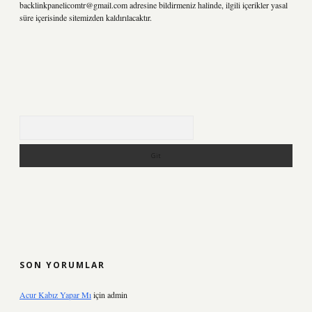
backlinkpanelicomtr@gmail.com
adresine bildirmeniz halinde, ilgili içerikler yasal
süre içerisinde sitemizden kaldırılacaktır.
Arama
SON YORUMLAR
Acur Kabız Yapar Mı
için
admin