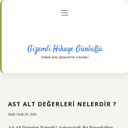
menüyü
Anasayfa
Gizlilik Politikası
Yasal Uyarı
aç
Hakkımızda
Gizemli Hikaye Günlüğü
Sırlarla dolu eğlenceli bir yolculuk!
AST ALT DEĞERLERI NELERDIR ?
Tarih: Ocak 28, 2026
Ast Alt Değerleri Nelerdir? Antropolojik Bir Perspektiften