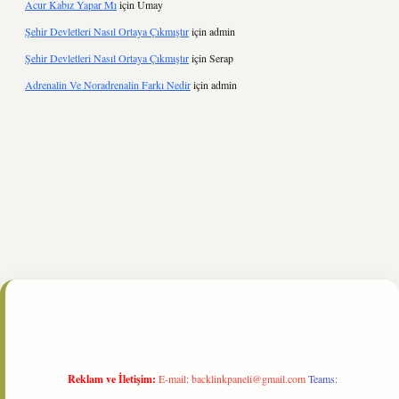
Acur Kabız Yapar Mı
için
Umay
Şehir Devletleri Nasıl Ortaya Çıkmıştır
için
admin
Şehir Devletleri Nasıl Ortaya Çıkmıştır
için
Serap
Adrenalin Ve Noradrenalin Farkı Nedir
için
admin
ne/
Reklam ve İletişim:
E-mail:
backlinkpaneli@gmail.com
Teams: