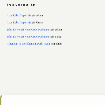
SON YORUMLAR
Acur Kabız Yapar Mı
için
admin
Acur Kabız Yapar Mı
için
Umay
Şehir Devletleri Nasıl Ortaya Çıkmıştır
için
admin
Şehir Devletleri Nasıl Ortaya Çıkmıştır
için
Serap
Adrenalin Ve Noradrenalin Farkı Nedir
için
admin
iltonbet
https://www.tulipbet.online/