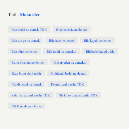
Makaleler
Tarih:
Bila bedel ne demek TDK
Bila bedelsiz ne demek
Bila dosya ne demek
Bila iade ne demek
Bila kaydı ne demek
Bila süre ne demek
Bila tarihi ne demektir
Bilabedel hangi dilde
Bunu bilahare ne demek
İktisap eden ne demektir
Kayı boyu alevi midir
Muhtemel bedel ne demek
Nakdi bedel ne demek
Resmi nasıl yazılır TDK
Satın alma nasıl yazılır TDK
Türk boyu nasıl yazılır TDK
YKK ne demek borsa