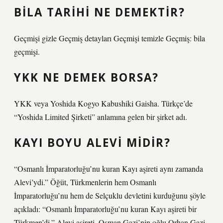
BILA TARIHI NE DEMEKTIR?
Geçmişi gizle Geçmiş detayları Geçmişi temizle Geçmiş: bila
geçmişi.
YKK NE DEMEK BORSA?
YKK veya Yoshida Kogyo Kabushiki Gaisha. Türkçe’de
“Yoshida Limited Şirketi” anlamına gelen bir şirket adı.
KAYI BOYU ALEVI MIDIR?
“Osmanlı İmparatorluğu’nu kuran Kayı aşireti aynı zamanda
Alevi’ydi.” Öğüt, Türkmenlerin hem Osmanlı
İmparatorluğu’nu hem de Selçuklu devletini kurduğunu şöyle
açıkladı: “Osmanlı İmparatorluğu’nu kuran Kayı aşireti bir
Türkmen’di.” Alevi aşireti. Osman Gazi’nin oğlu Orhan Gazi