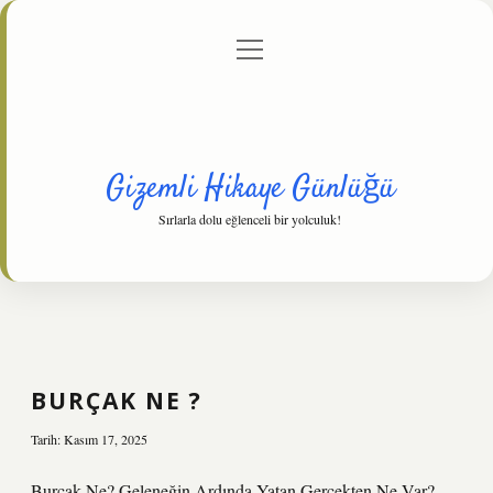
menüyü
Anasayfa
Gizlilik Politikası
Yasal Uyarı
aç
Hakkımızda
Gizemli Hikaye Günlüğü
Sırlarla dolu eğlenceli bir yolculuk!
BURÇAK NE ?
Tarih: Kasım 17, 2025
Burçak Ne? Geleneğin Ardında Yatan Gerçekten Ne Var?