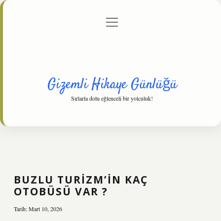
menüyü
Anasayfa
Gizlilik Politikası
Yasal Uyarı
aç
Hakkımızda
Gizemli Hikaye Günlüğü
Sırlarla dolu eğlenceli bir yolculuk!
BUZLU TURIZM’IN KAÇ
OTOBÜSÜ VAR ?
Tarih: Mart 10, 2026