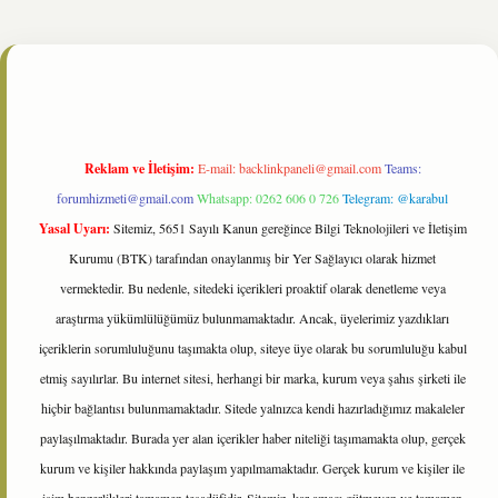
e/
Reklam ve İletişim:
E-mail:
backlinkpaneli@gmail.com
Teams:
forumhizmeti@gmail.com
Whatsapp: 0262 606 0 726
Telegram: @karabul
Yasal Uyarı:
Sitemiz, 5651 Sayılı Kanun gereğince Bilgi Teknolojileri ve İletişim
Kurumu (BTK) tarafından onaylanmış bir Yer Sağlayıcı olarak hizmet
vermektedir. Bu nedenle, sitedeki içerikleri proaktif olarak denetleme veya
araştırma yükümlülüğümüz bulunmamaktadır. Ancak, üyelerimiz yazdıkları
içeriklerin sorumluluğunu taşımakta olup, siteye üye olarak bu sorumluluğu kabul
etmiş sayılırlar. Bu internet sitesi, herhangi bir marka, kurum veya şahıs şirketi ile
hiçbir bağlantısı bulunmamaktadır. Sitede yalnızca kendi hazırladığımız makaleler
paylaşılmaktadır. Burada yer alan içerikler haber niteliği taşımamakta olup, gerçek
kurum ve kişiler hakkında paylaşım yapılmamaktadır. Gerçek kurum ve kişiler ile