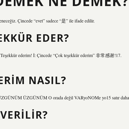
 DEMEK NE DEMEK?
eneceğiz. Çincede “evet” sadece “是” ile ifade edilir.
ŞEKKÜR EDER?
Teşekkür ederim! İ: Çincede “Çok teşekkür ederim” 非常感谢!17.
ERIM NASIL?
ÜM ÜZGÜNÜM O orada değil VARyoNOMe yo15 satır dah
VERILIR?