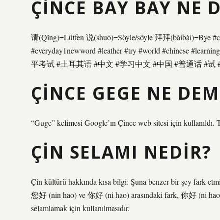
ÇINCE BAY BAY NE 
请(Qǐng)=Lütfen 说(shuō)=Söyle/söyle 拜拜(bàibài)=Bye #chi
#everyday1newword #leather #try #world #chinese #learnin
平考试 #土耳其语 #中文 #学习中文 #中国 #普通话 #试 #叔叔
ÇINCE GEGE NE DEM
“Guge” kelimesi Google’ın Çince web sitesi için kullanıldı. 
ÇIN SELAMI NEDIR?
Çin kültürü hakkında kısa bilgi: Şuna benzer bir şey fark etm
您好 (nin hao) ve 你好 (ni hao) arasındaki fark, 你好 (ni hao) if
selamlamak için kullanılmasıdır.