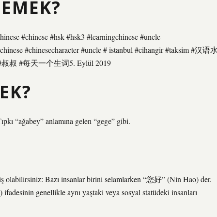
DEMEK?
nese #chinese #hsk #hsk3 #learningchinese #uncle
gchinese #chinesecharacter #uncle # istanbul #cihangir #taksim #汉语
 #每天一个生词5. Eylül 2019
EK?
Tıpkı “ağabey” anlamına gelen “gege” gibi.
iş olabilirsiniz: Bazı insanlar birini selamlarken “您好” (Nin Hao) der.
adesinin genellikle aynı yaştaki veya sosyal statüdeki insanları