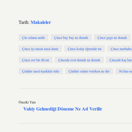
Makaleler
Tarih:
Çin selamı nedir
Çince bay bay ne demek
Çince gege ne demek
Çince iyi misin nasıl denir
Çince kolay öğrenilir mi
Çince merhaba n
Çince zor bir dil mi
Çincede evet demek ne demek
Çincede kaç har
Çinliler nasıl teşekkür eder
Çinliler selam verirken ne der
Ni hao n
Önceki Yazı
Vahiy Gelmediği Döneme Ne Ad Verilir