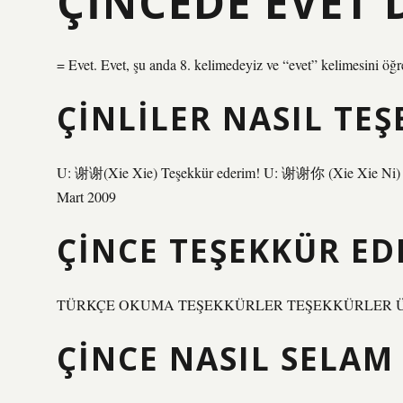
ÇINCEDE EVET
= Evet. Evet, şu anda 8. kelimedeyiz ve “evet” kelimesini öğr
ÇINLILER NASIL TE
U: 谢谢(Xie Xie) Teşekkür ederim! U: 谢谢你 (Xie Xie Ni) 
Mart 2009
ÇINCE TEŞEKKÜR ED
TÜRKÇE OKUMA TEŞEKKÜRLER TEŞEKKÜRLER ÜZGÜN
ÇINCE NASIL SELAM 