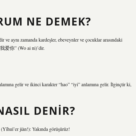
ORUM NE DEMEK?
idir ve aynı zamanda kardeşler, ebeveynler ve çocuklar arasındaki
e “我爱你” (Wo ai ni)’dir.
mına gelir ve ikinci karakter “hao” “iyi” anlamına gelir. İlginçtir ki,
ASIL DENIR?
(Yīhuǐ’er jiàn!): Yakında görüşürüz!