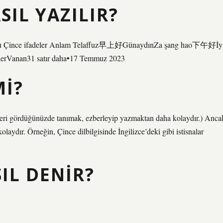
SIL YAZILIR?
elaffuzu Çince ifadeler Anlam Telaffuz早上好GünaydınZa şang hao下午好İy
rVanan31 satır daha•17 Temmuz 2023
MI?
rleri gördüğünüzde tanımak, ezberleyip yazmaktan daha kolaydır.) Anca
ydır. Örneğin, Çince dilbilgisinde İngilizce’deki gibi istisnalar
SIL DENIR?