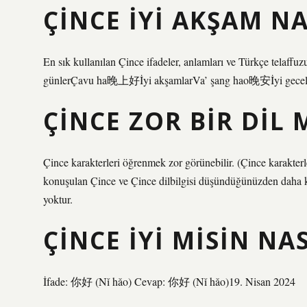
ÇINCE IYI AKŞAM NA
En sık kullanılan Çince ifadeler, anlamları ve Türkçe t
günlerÇavu ha晚上好İyi akşamlarVa’ şang hao晚安İyi gecele
ÇINCE ZOR BIR DIL 
Çince karakterleri öğrenmek zor görünebilir. (Çince karakte
konuşulan Çince ve Çince dilbilgisi düşündüğünüzden daha kola
yoktur.
ÇINCE IYI MISIN NA
İfade: 你好 (Nǐ hǎo) Cevap: 你好 (Nǐ hǎo)19. Nisan 2024