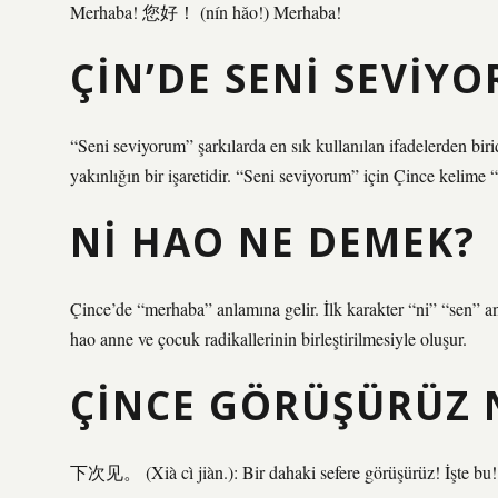
Merhaba! 您好！ (nín hǎo!) Merhaba!
ÇIN’DE SENI SEVIY
“Seni seviyorum” şarkılarda en sık kullanılan ifadelerden bir
yakınlığın bir işaretidir. “Seni seviyorum” için Çince kelim
NI HAO NE DEMEK?
Çince’de “merhaba” anlamına gelir. İlk karakter “ni” “sen” anla
hao anne ve çocuk radikallerinin birleştirilmesiyle oluşur.
ÇINCE GÖRÜŞÜRÜZ N
下次见。 (Xià cì jiàn.): Bir dahaki sefere görüşürüz! İşte bu! 