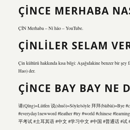
ÇINCE MERHABA NAS
ÇİN Merhaba – Nǐ hǎo – YouTube.
ÇINLILER SELAM VE
Çin kültürü hakkında kısa bilgi: Aşağıdakine benzer bir şey f
Hao) der.
ÇINCE BAY BAY NE 
请(Qǐng)=Lütfen 说(shuō)=Söyle/söyle 拜拜(bàibài)=Bye #chi
#everyday1newword #leather #try #world #chinese #learnin
平考试 #土耳其语 #中文 #学习中文 #中国 #普通话 #试 #叔叔