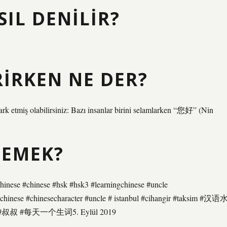
IL DENILIR?
RIRKEN NE DER?
ark etmiş olabilirsiniz: Bazı insanlar birini selamlarken “您好” (Nin
DEMEK?
nese #chinese #hsk #hsk3 #learningchinese #uncle
gchinese #chinesecharacter #uncle # istanbul #cihangir #taksim #汉语
 #每天一个生词5. Eylül 2019