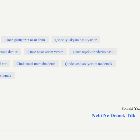
Çince görüşürüz nasıl denir
Çince iyi akşam nasıl yazılır
asıl denilir
Çince nasıl selam verilir
Çince teşekkür ederim nasıl
f var
Çinde nasıl merhaba denir
Çinde seni seviyorum ne demek
e demek
Sonraki Yaz
Nebi Ne Demek Tdk