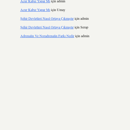
Acur Kabız Yapar Mı
için
admin
Acur Kabız Yapar Mı
için
Umay
Şehir Devletleri Nasıl Ortaya Çıkmıştır
için
admin
Şehir Devletleri Nasıl Ortaya Çıkmıştır
için
Serap
Adrenalin Ve Noradrenalin Farkı Nedir
için
admin