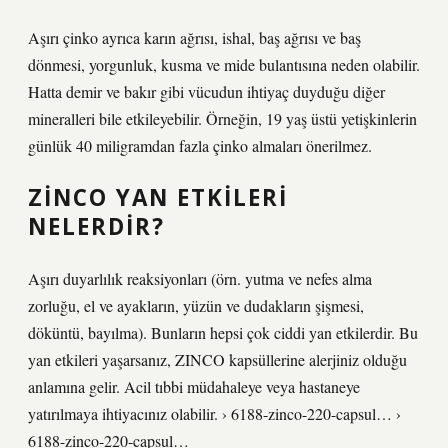
Aşırı çinko ayrıca karın ağrısı, ishal, baş ağrısı ve baş
dönmesi, yorgunluk, kusma ve mide bulantısına neden olabilir.
Hatta demir ve bakır gibi vücudun ihtiyaç duyduğu diğer
mineralleri bile etkileyebilir. Örneğin, 19 yaş üstü yetişkinlerin
günlük 40 miligramdan fazla çinko almaları önerilmez.
ZİNCO YAN ETKILERI
NELERDIR?
Aşırı duyarlılık reaksiyonları (örn. yutma ve nefes alma
zorluğu, el ve ayakların, yüzün ve dudakların şişmesi,
döküntü, bayılma). Bunların hepsi çok ciddi yan etkilerdir. Bu
yan etkileri yaşarsanız, ZINCO kapsüllerine alerjiniz olduğu
anlamına gelir. Acil tıbbi müdahaleye veya hastaneye
yatırılmaya ihtiyacınız olabilir. › 6188-zinco-220-capsul… ›
6188-zinco-220-capsul…