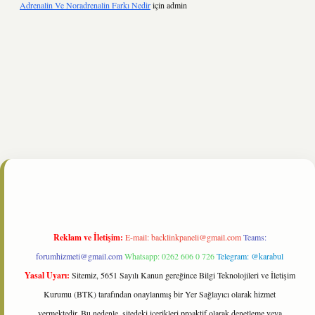
Adrenalin Ve Noradrenalin Farkı Nedir
için
admin
nbet
https://www.tulipbet.online/
Reklam ve İletişim:
E-mail:
backlinkpaneli@gmail.com
Teams:
forumhizmeti@gmail.com
Whatsapp: 0262 606 0 726
Telegram: @karabul
Yasal Uyarı:
Sitemiz, 5651 Sayılı Kanun gereğince Bilgi Teknolojileri ve İletişim
Kurumu (BTK) tarafından onaylanmış bir Yer Sağlayıcı olarak hizmet
vermektedir. Bu nedenle, sitedeki içerikleri proaktif olarak denetleme veya