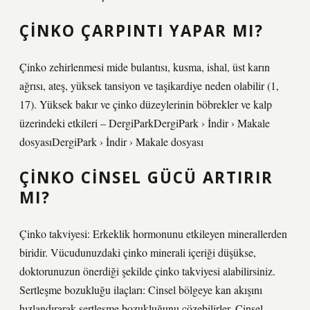
ÇINKO ÇARPINTI YAPAR MI?
Çinko zehirlenmesi mide bulantısı, kusma, ishal, üst karın
ağrısı, ateş, yüksek tansiyon ve taşikardiye neden olabilir (1,
17). Yüksek bakır ve çinko düzeylerinin böbrekler ve kalp
üzerindeki etkileri – DergiParkDergiPark › İndir › Makale
dosyasıDergiPark › İndir › Makale dosyası
ÇINKO CINSEL GÜCÜ ARTIRIR
MI?
Çinko takviyesi: Erkeklik hormonunu etkileyen minerallerden
biridir. Vücudunuzdaki çinko minerali içeriği düşükse,
doktorunuzun önerdiği şekilde çinko takviyesi alabilirsiniz.
Sertleşme bozukluğu ilaçları: Cinsel bölgeye kan akışını
hızlandırarak sertleşme bozukluğunu çözebilirler. Cinsel