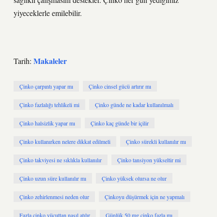
yiyeceklerle emilebilir.
Makaleler
Tarih:
Çinko çarpıntı yapar mı
Çinko cinsel gücü artırır mı
Çinko fazlalığı tehlikeli mi
Çinko günde ne kadar kullanılmalı
Çinko halsizlik yapar mı
Çinko kaç günde bir içilir
Çinko kullanırken nelere dikkat edilmeli
Çinko sürekli kullanılır mı
Çinko takviyesi ne sıklıkla kullanılır
Çinko tansiyon yükseltir mi
Çinko uzun süre kullanılır mı
Çinko yüksek olursa ne olur
Çinko zehirlenmesi neden olur
Çinkoyu düşürmek için ne yapmalı
Fazla çinko vücuttan nasıl atılır
Günlük 50 mg çinko fazla mı