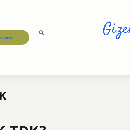
Gize
akkımızda
DK