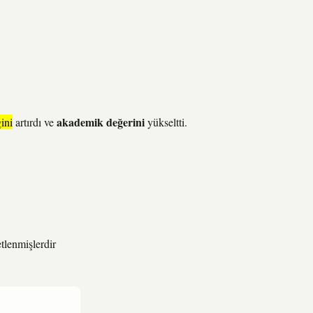
akademik değerini
ğini
artırdı ve
yükseltti.
etlenmişlerdir