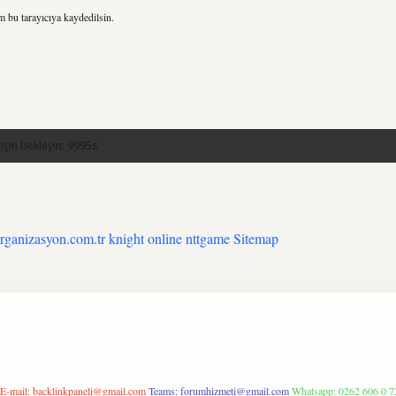
m bu tarayıcıya kaydedilsin.
organizasyon.com.tr
knight online
nttgame
Sitemap
E-mail:
backlinkpaneli@gmail.com
Teams:
forumhizmeti@gmail.com
Whatsapp: 0262 606 0 7