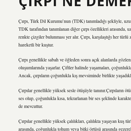
ÇIRPI NE DEME
Çırpı, Türk Dil Kurumu’nun (TDK) tanımladığı şekliyle, uzun b
TDK tarafından tanımlanan diğer çırpı özellikleri arasında, u
renkte çizgiler bulunması yer alır. Çırpı, karşılaştığı her tür
hareketli bir kuştur.
Çırpı genellikle sabah ve öğleden sonra açık alanlarda gözleni
oluşumlarında yaşarlar. Çiftler halinde yaşamaları, çoğunlukl
Ancak, çırpıların çoğunlukla kış mevsiminde birlikte yaşadıkl
Çırpılar genellikle yüksek sesle ötüşüyle tanınır.Çırpıların ötü
ses olup, çoğunlukla kısa, tekrarlanan bir ses şeklinde karakter
de mevcuttur.
Çırpılar genellikle yüksek çalılıkları, çalılıkta yaşayan kuş tür
arasında, çoğunlukla tohum veya bitki örtüsü arasında gezerek