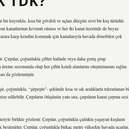
K TDK?
ir kuyruklu, kısa bir gövdeli ve uçları düzgün sivri bir kuş türüdür.
zun kanatlarının kıvrımlı olması ve her iki kanat üzerinde de beyaz
lü zarara karşı kendini korumak için kanatlarıyla havada dönebilen çok
r. Çırpılar, çoğunlukla çiftler halinde veya daha geniş grup
a üreme sezonunda olup her çiftin kendi alanlarını oluşturmasını sağlar.
arı da gözlenmiştir.
şü, çoğunlukla, “şirpeştir”- şeklinde kısa ve sık aralıklarla tekrarlanan bi
ize edilebilir. Çırpıların ötüşünün yanı sıra, çırpıların kanat çırpma sesi
leriyle birlikte gözlenir. Çırpılar, çoğunlukla çalılıkta yaşayan kuşların
 beslenirler. Çırpılar, çoğunlukla birkaç metre yüksekte havada uçarlar,