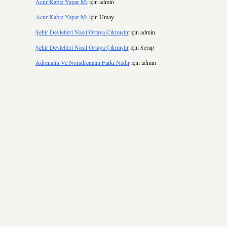
Acur Kabız Yapar Mı
için
admin
Acur Kabız Yapar Mı
için
Umay
Şehir Devletleri Nasıl Ortaya Çıkmıştır
için
admin
Şehir Devletleri Nasıl Ortaya Çıkmıştır
için
Serap
Adrenalin Ve Noradrenalin Farkı Nedir
için
admin