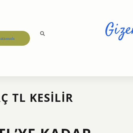
Gize
akkımızda
Ç TL KESILIR