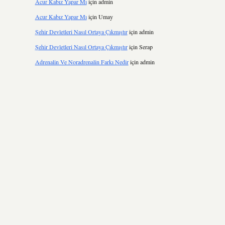
Acur Kabız Yapar Mı
için
admin
Acur Kabız Yapar Mı
için
Umay
Şehir Devletleri Nasıl Ortaya Çıkmıştır
için
admin
Şehir Devletleri Nasıl Ortaya Çıkmıştır
için
Serap
Adrenalin Ve Noradrenalin Farkı Nedir
için
admin