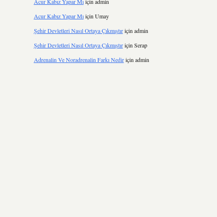
Acur Kabız Yapar Mı
için
admin
Acur Kabız Yapar Mı
için
Umay
Şehir Devletleri Nasıl Ortaya Çıkmıştır
için
admin
Şehir Devletleri Nasıl Ortaya Çıkmıştır
için
Serap
Adrenalin Ve Noradrenalin Farkı Nedir
için
admin