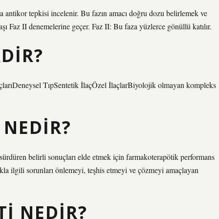
ra antikor tepkisi incelenir. Bu fazın amacı doğru dozu belirlemek ve
şı Faz II denemelerine geçer. Faz II: Bu faza yüzlerce gönüllü katılır.
RDIR?
İlaçlarıDeneysel TıpSentetik İlaçÖzel İlaçlarBiyolojik olmayan kompleks
 NEDIR?
 sürdüren belirli sonuçları elde etmek için farmakoterapötik performans
lıkla ilgili sorunları önlemeyi, teşhis etmeyi ve çözmeyi amaçlayan
I NEDIR?