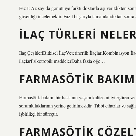
Faz I: Az sayıda gönüllüye farklı dozlarda aşı verildikten son
güvenliği incelemektir. Faz I başarıyla tamamlandıktan sonra a
İLAÇ TÜRLERI NELE
İlaç ÇeşitleriBitkisel İlaçVeterinerlik İlaçlarıKombinasyon 
ilaçlarPsikotropik maddelerDaha fazla öğe…
FARMASÖTIK BAKIM
Farmasötik bakım, bir hastanın yaşam kalitesini iyileştiren ve
sorumluluklarının yerine getirilmesidir. Tıbbi cihazlar ve sağ
işbirlikçi bir süreçtir.
FARMASÖTIK ÇÖZELT