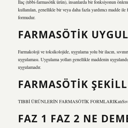
İlaç (tıbbi-farmasötik ürün), insanlarda bir fonksiyonun önlenm
kullanılan, genellikle bir veya daha fazla yardımcı madde ile
formudur.
FARMASÖTIK UYGUL
Farmakoloji ve toksikolojide, uygulama yolu bir ilacın, sıvını
uygulaması. Uygulama yolları genellikle maddenin uygulandığı 
uygulamadır.
FARMASÖTIK ŞEKILL
TIBBİ ÜRÜNLERİN FARMASÖTİK FORMLARIKatıSıvıYa
FAZ 1 FAZ 2 NE DEM