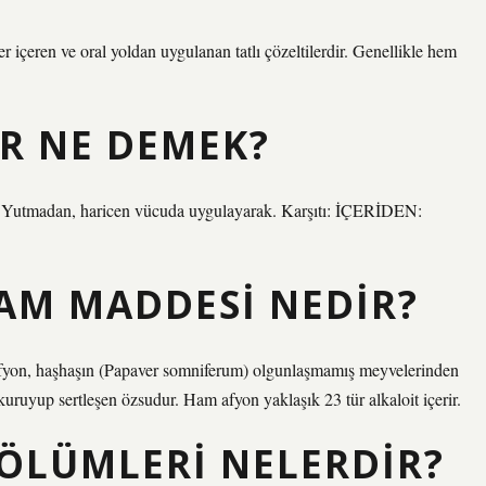
r içeren ve oral yoldan uygulanan tatlı çözeltilerdir. Genellikle hem
R NE DEMEK?
çin) Yutmadan, haricen vücuda uygulayarak. Karşıtı: İÇERİDEN:
HAM MADDESI NEDIR?
. Afyon, haşhaşın (Papaver somniferum) olgunlaşmamış meyvelerinden
kuruyup sertleşen özsudur. Ham afyon yaklaşık 23 tür alkaloit içerir.
ÖLÜMLERI NELERDIR?