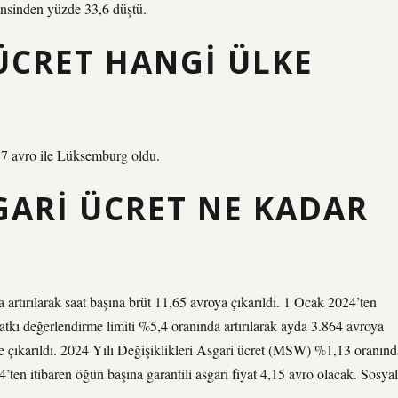
insinden yüzde 33,6 düştü.
ÜCRET HANGI ÜLKE
87 avro ile Lüksemburg oldu.
GARI ÜCRET NE KADAR
artırılarak saat başına brüt 11,65 avroya çıkarıldı. 1 Ocak 2024’ten
Katkı değerlendirme limiti %5,4 oranında artırılarak ayda 3.864 avroya
ye çıkarıldı. 2024 Yılı Değişiklikleri Asgari ücret (MSW) %1,13 oranınd
4’ten itibaren öğün başına garantili asgari fiyat 4,15 avro olacak. Sosyal