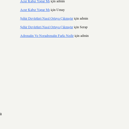
Acur Kabız Yapar Mı
için
admin
Acur Kabız Yapar Mı
için
Umay
Şehir Devletleri Nasıl Ortaya Çıkmıştır
için
admin
Şehir Devletleri Nasıl Ortaya Çıkmıştır
için
Serap
Adrenalin Ve Noradrenalin Farkı Nedir
için
admin
a