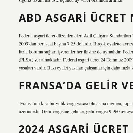
ABD ASGARI ÜCRET 
Federal asgari ücret düzenlemeleri Adil Çalışma Standartlar
2009’dan beri saat başına 7,25 dolardır. Birçok eyalette ayrıca 
fazla koruma sağlar; işverenler her ikisine de uymalıdır. Fede
(FLSA) yer almaktadır. Federal asgari ücret 24 Temmuz 2009’da
yasaları vardır. Bazı eyalet yasaları çalışanlar için daha fazla
FRANSA’DA GELIR V
-Fransa’nın kısa bir yıllık vergi yasası olmasına rağmen, to
üzerindedir. Gelir vergisine gelince, gelir vergisi 9.960 avroy
2024 ASGARI ÜCRET