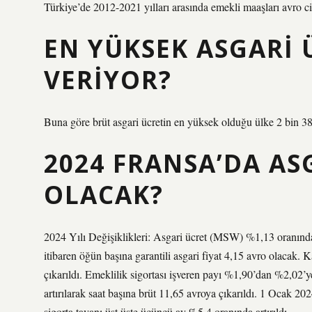
Türkiye’de 2012-2021 yılları arasında emekli maaşları avro c
EN YÜKSEK ASGARI 
VERIYOR?
Buna göre brüt asgari ücretin en yüksek olduğu ülke 2 bin 3
2024 FRANSA’DA AS
OLACAK?
2024 Yılı Değişiklikleri: Asgari ücret (MSW) %1,13 oranında 
itibaren öğün başına garantili asgari fiyat 4,15 avro olacak. 
çıkarıldı. Emeklilik sigortası işveren payı %1,90’dan %2,02’
artırılarak saat başına brüt 11,65 avroya çıkarıldı. 1 Ocak 202
sigorta tavanı üst üste üçüncü ay %5,4 oranında artırıldı.