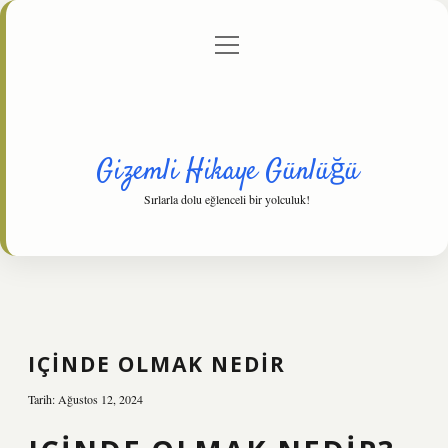
menüyü
Anasayfa
Gizlilik Politikası
Yasal Uyarı
aç
Hakkımızda
Gizemli Hikaye Günlüğü
Sırlarla dolu eğlenceli bir yolculuk!
IÇINDE OLMAK NEDIR
Tarih: Ağustos 12, 2024