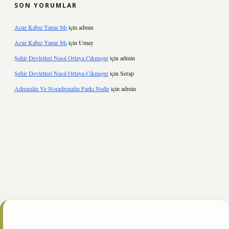
SON YORUMLAR
Acur Kabız Yapar Mı
için
admin
Acur Kabız Yapar Mı
için
Umay
Şehir Devletleri Nasıl Ortaya Çıkmıştır
için
admin
Şehir Devletleri Nasıl Ortaya Çıkmıştır
için
Serap
Adrenalin Ve Noradrenalin Farkı Nedir
için
admin
et.online/