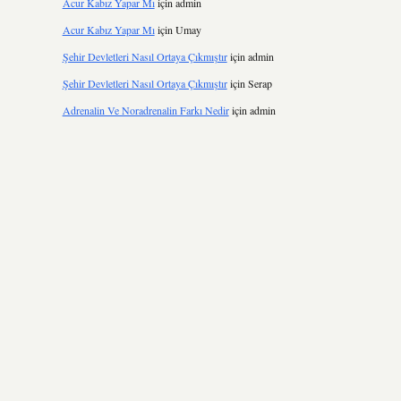
Acur Kabız Yapar Mı
için
admin
Acur Kabız Yapar Mı
için
Umay
Şehir Devletleri Nasıl Ortaya Çıkmıştır
için
admin
Şehir Devletleri Nasıl Ortaya Çıkmıştır
için
Serap
Adrenalin Ve Noradrenalin Farkı Nedir
için
admin