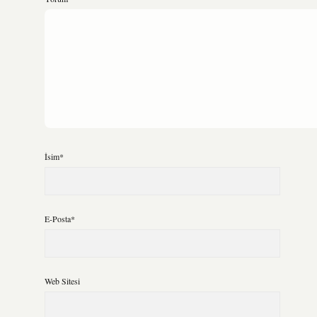
İsim*
E-Posta*
Web Sitesi