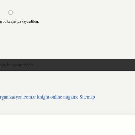
m bu tarayıcıya kaydedilsin.
organizasyon.com.tr
knight online
nttgame
Sitemap