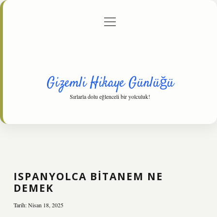
menüyü
Anasayfa
Gizlilik Politikası
Yasal Uyarı
aç
Hakkımızda
Gizemli Hikaye Günlüğü
Sırlarla dolu eğlenceli bir yolculuk!
ISPANYOLCA BITANEM NE
DEMEK
Tarih: Nisan 18, 2025