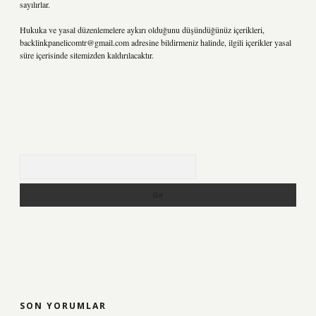
sayılırlar.
Hukuka ve yasal düzenlemelere aykırı olduğunu düşündüğünüz içerikleri,
backlinkpanelicomtr@gmail.com
adresine bildirmeniz halinde, ilgili içerikler yasal
süre içerisinde sitemizden kaldırılacaktır.
Arama
SON YORUMLAR