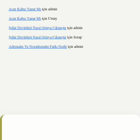
Acur Kabız Yapar Mı
için
admin
Acur Kabız Yapar Mı
için
Umay
Şehir Devletleri Nasıl Ortaya Çıkmıştır
için
admin
Şehir Devletleri Nasıl Ortaya Çıkmıştır
için
Serap
Adrenalin Ve Noradrenalin Farkı Nedir
için
admin
nline/