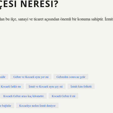
ESI NERESI?
n bu ilçe, sanayi ve ticaret açısından önemli bir konuma sahiptir. İzmit
sidir
Gebze ve Kocaeli aynı yer mi
Gebzeden sonra ne gelir
 Kocaeli farklı mı
İzmit ve Kocaeli aynı şey mi
İzmiti kim fethetti
Kocaeli Gebze arası kaç kilometre
Kocaeli Gebze il mi
e bağlıdır
Kocaeliye neden İzmit deniyor