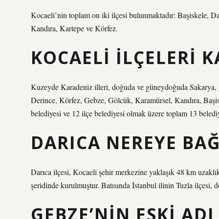
Kocaeli’nin toplam on iki ilçesi bulunmaktadır: Başiskele, D
Kandıra, Kartepe ve Körfez.
KOCAELI ILÇELERI K
Kuzeyde Karadeniz illeri, doğuda ve güneydoğuda Sakarya, g
Derince, Körfez, Gebze, Gölcük, Karamürsel, Kandıra, Başis
belediyesi ve 12 ilçe belediyesi olmak üzere toplam 13 beledi
DARICA NEREYE BAĞ
Darıca ilçesi, Kocaeli şehir merkezine yaklaşık 48 km uzaklı
şeridinde kurulmuştur. Batısında İstanbul ilinin Tuzla ilçesi
GEBZE’NIN ESKI ADI