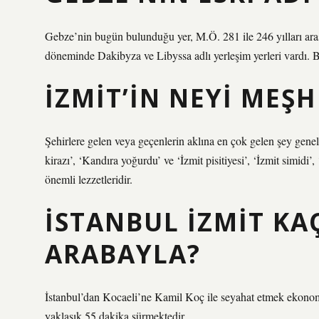
Gebze’nin bugün bulunduğu yer, M.Ö. 281 ile 246 yılları ara
döneminde Dakibyza ve Libyssa adlı yerleşim yerleri vardı. Bu
İZMIT’IN NEYI MEŞ
Şehirlere gelen veya geçenlerin aklına en çok gelen şey gene
kirazı’, ‘Kandıra yoğurdu’ ve ‘İzmit pisitiyesi’, ‘İzmit simidi
önemli lezzetleridir.
İSTANBUL İZMIT KA
ARABAYLA?
İstanbul’dan Kocaeli’ne Kamil Koç ile seyahat etmek ekonomi
yaklaşık 55 dakika sürmektedir.