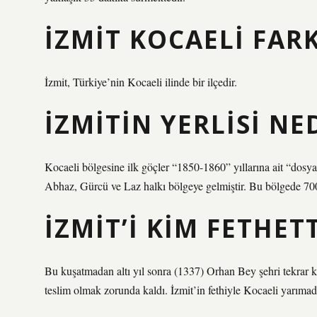
İZMIT KOCAELI FARK
İzmit, Türkiye’nin Kocaeli ilinde bir ilçedir.
İZMITIN YERLISI NE
Kocaeli bölgesine ilk göçler “1850-1860” yıllarına ait “dosy
Abhaz, Gürcü ve Laz halkı bölgeye gelmiştir. Bu bölgede 700 y
İZMIT’I KIM FETHETT
Bu kuşatmadan altı yıl sonra (1337) Orhan Bey şehri tekrar 
teslim olmak zorunda kaldı. İzmit’in fethiyle Kocaeli yarımad