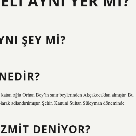
ELI AYNI YER MI?
YNI ŞEY MI?
 NEDIR?
 katan oğlu Orhan Bey’in sınır beylerinden Akçakoca’dan almıştır. Bu
 olarak adlandırılmıştır. Şehir, Kanuni Sultan Süleyman döneminde
İZMIT DENIYOR?