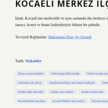
KOCAELI MERKEZ ILÇ
İzmit. Kocaeli’nin merkezidir ve aynı zamanda ilin merkezi ola
sanayi, ticaret ve liman faaliyetleriyle bilinen bir şehirdir.
Tavsiyeli Bağlantılar:
Maksimum Drag Ne Demek
Makaleler
Tarih:
Darıca nereye bağlıdır
Gebze hangi ilden ayrıldı
Gebze nerenin ilçe
Gebzenin eski adı ne
İstanbul İzmit kaç saat sürüyor arabayla
İzmit
İzmitin diğer adı nedir
İzmitin neyi meşhur
İzmitin yerlisi nedir
Kocaeli ilçeleri kaç tane
Kocaeli Merkez ilçesi neresi
Kocaeli nerey