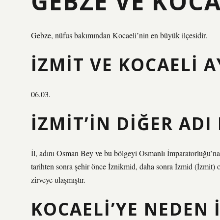
GEBZE VE KOCA
Gebze, nüfus bakımından Kocaeli’nin en büyük ilçesidir.
İZMIT VE KOCAELI A
06.03.
İZMIT’IN DIĞER ADI
İl, adını Osman Bey ve bu bölgeyi Osmanlı İmparatorluğu’na
tarihten sonra şehir önce İznikmid, daha sonra İzmid (İzmit)
zirveye ulaşmıştır.
KOCAELI’YE NEDEN 