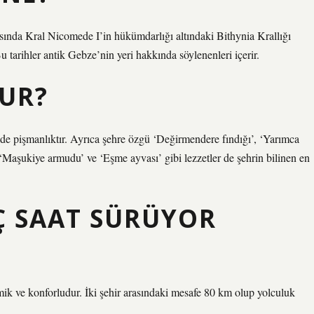
sında Kral Nicomede I’in hükümdarlığı altındaki Bithynia Krallığı
 tarihler antik Gebze’nin yeri hakkında söylenenleri içerir.
HUR?
lde pişmanlıktır. Ayrıca şehre özgü ‘Değirmendere fındığı’, ‘Yarımca
’, ‘Maşukiye armudu’ ve ‘Eşme ayvası’ gibi lezzetler de şehrin bilinen en
Ç SAAT SÜRÜYOR
k ve konforludur. İki şehir arasındaki mesafe 80 km olup yolculuk