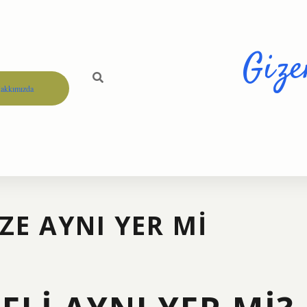
Gize
akkımızda
BZE AYNI YER MI