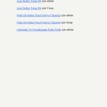
Acur Kabız Yapar Mı
için
admin
Acur Kabız Yapar Mı
için
Umay
Şehir Devletleri Nasıl Ortaya Çıkmıştır
için
admin
Şehir Devletleri Nasıl Ortaya Çıkmıştır
için
Serap
Adrenalin Ve Noradrenalin Farkı Nedir
için
admin