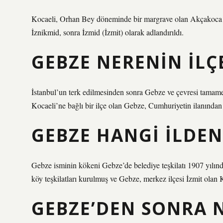
Kocaeli, Orhan Bey döneminde bir margrave olan Akçakoca t
İznikmid, sonra İzmid (İzmit) olarak adlandırıldı.
GEBZE NERENIN ILÇ
İstanbul’un terk edilmesinden sonra Gebze ve çevresi tamamen
Kocaeli’ne bağlı bir ilçe olan Gebze, Cumhuriyetin ilanından s
GEBZE HANGI ILDEN
Gebze isminin kökeni Gebze’de belediye teşkilatı 1907 yılında 
köy teşkilatları kurulmuş ve Gebze, merkez ilçesi İzmit olan 
GEBZE’DEN SONRA N