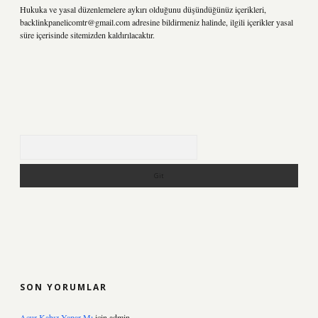
Hukuka ve yasal düzenlemelere aykırı olduğunu düşündüğünüz içerikleri,
backlinkpanelicomtr@gmail.com
adresine bildirmeniz halinde, ilgili içerikler yasal
süre içerisinde sitemizden kaldırılacaktır.
Arama
SON YORUMLAR
Acur Kabız Yapar Mı
için
admin