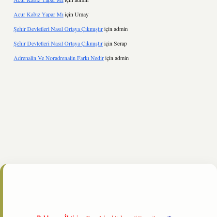
Acur Kabız Yapar Mı
için
Umay
Şehir Devletleri Nasıl Ortaya Çıkmıştır
için
admin
Şehir Devletleri Nasıl Ortaya Çıkmıştır
için
Serap
Adrenalin Ve Noradrenalin Farkı Nedir
için
admin
hiltonbet
https://www.tulipbet.online/