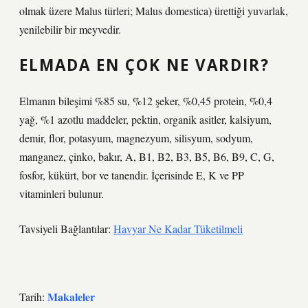
olmak üzere Malus türleri; Malus domestica) ürettiği yuvarlak,
yenilebilir bir meyvedir.
ELMADA EN ÇOK NE VARDIR?
Elmanın bileşimi %85 su, %12 şeker, %0,45 protein, %0,4
yağ, %1 azotlu maddeler, pektin, organik asitler, kalsiyum,
demir, flor, potasyum, magnezyum, silisyum, sodyum,
manganez, çinko, bakır, A, B1, B2, B3, B5, B6, B9, C, G,
fosfor, kükürt, bor ve tanendir. İçerisinde E, K ve PP
vitaminleri bulunur.
Tavsiyeli Bağlantılar:
Havyar Ne Kadar Tüketilmeli
Makaleler
Tarih: