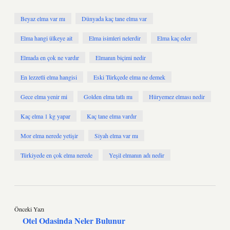
Beyaz elma var mı
Dünyada kaç tane elma var
Elma hangi ülkeye ait
Elma isimleri nelerdir
Elma kaç eder
Elmada en çok ne vardır
Elmanın biçimi nedir
En lezzetli elma hangisi
Eski Türkçede elma ne demek
Gece elma yenir mi
Golden elma tatlı mı
Hüryemez elması nedir
Kaç elma 1 kg yapar
Kaç tane elma vardır
Mor elma nerede yetişir
Siyah elma var mı
Türkiyede en çok elma nerede
Yeşil elmanın adı nedir
Önceki Yazı
Otel Odasinda Neler Bulunur