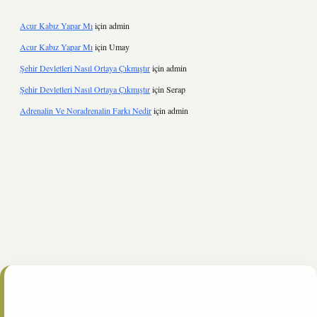
Acur Kabız Yapar Mı
için
admin
Acur Kabız Yapar Mı
için
Umay
Şehir Devletleri Nasıl Ortaya Çıkmıştır
için
admin
Şehir Devletleri Nasıl Ortaya Çıkmıştır
için
Serap
Adrenalin Ve Noradrenalin Farkı Nedir
için
admin
et.online/