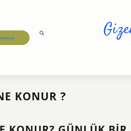
Gize
akkımızda
NE KONUR ?
NE KONUR? GÜNLÜK BIR