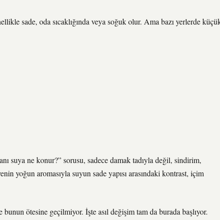
ellikle sade, oda sıcaklığında veya soğuk olur. Ama bazı yerlerde küçü
anı suya ne konur?” sorusu, sadece damak tadıyla değil, sindirim,
venin yoğun aromasıyla suyun sade yapısı arasındaki kontrast, içim
 bunun ötesine geçilmiyor. İşte asıl değişim tam da burada başlıyor.