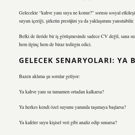
Gelecekte “kahve yanı suya ne konur?” sorusu sosyal etkileşim
suyun içeriği, şirketin prestijini ya da yaklaşımını yansıtabilir
Belki de ileride bir iş görüşmesinde sadece CV değil, sana su
hem ilginç hem de biraz tedirgin edici.
GELECEK SENARYOLARI: YA 
Bazen aklıma şu sorular geliyor:
Ya kahve yanı su tamamen ortadan kalkarsa?
Ya herkes kendi özel suyunu yanında taşımaya başlarsa?
Ya kafeler suyu kişisel veri gibi analiz edip sunarsa?