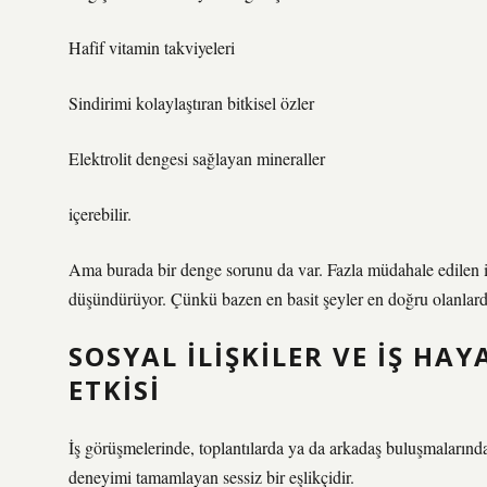
Hafif vitamin takviyeleri
Sindirimi kolaylaştıran bitkisel özler
Elektrolit dengesi sağlayan mineraller
içerebilir.
Ama burada bir denge sorunu da var. Fazla müdahale edilen i
düşündürüyor. Çünkü bazen en basit şeyler en doğru olanlard
SOSYAL ILIŞKILER VE IŞ HA
ETKISI
İş görüşmelerinde, toplantılarda ya da arkadaş buluşmalarınd
deneyimi tamamlayan sessiz bir eşlikçidir.