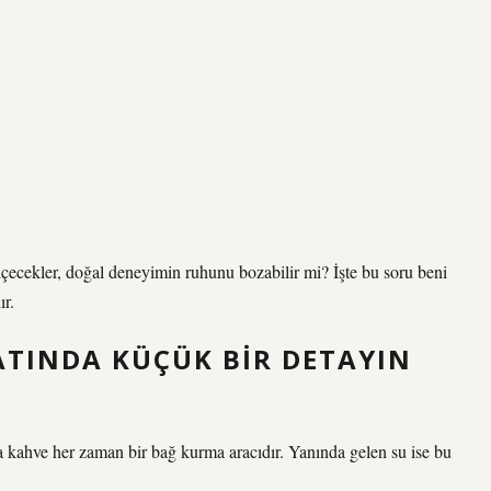
çecekler, doğal deneyimin ruhunu bozabilir mi? İşte bu soru beni
ır.
YATINDA KÜÇÜK BIR DETAYIN
a kahve her zaman bir bağ kurma aracıdır. Yanında gelen su ise bu