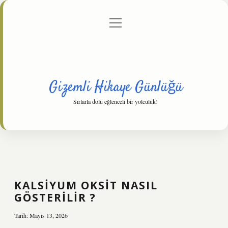
menüyü
Anasayfa
Gizlilik Politikası
Yasal Uyarı
aç
Hakkımızda
Gizemli Hikaye Günlüğü
Sırlarla dolu eğlenceli bir yolculuk!
KALSIYUM OKSIT NASIL
GÖSTERILIR ?
Tarih: Mayıs 13, 2026