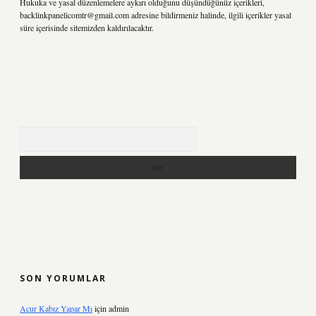
Hukuka ve yasal düzenlemelere aykırı olduğunu düşündüğünüz içerikleri,
backlinkpanelicomtr@gmail.com
adresine bildirmeniz halinde, ilgili içerikler yasal
süre içerisinde sitemizden kaldırılacaktır.
Arama
SON YORUMLAR
Acur Kabız Yapar Mı
için
admin