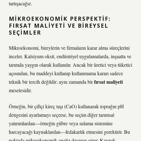
tartışacağız.
MIKROEKONOMIK PERSPEKTIF:
FIRSAT MALIYETI
VE BIREYSEL
SEÇIMLER
Mikroekonomi, bireylerin ve firmaların karar alma süreçlerini
inceler. Kalsiyum oksit, endüstriyel uygulamalarda, inşaatta ve
tarımda yaygın olarak kullanılır. Ancak bir üretici veya tüketici
açısından, bu maddeyi kullanıp kullanmama kararı sadece
fırsat maliyeti
teknik bir tercih değildir; aynı zamanda bir
meselesidir.
Örneğin, bir çiftçi kireç taşı (CaO) kullanarak toprağın pH
dengesini ayarlamayı seçerse, bu seçim diğer tarımsal
yatırımlardan—örneğin gübre veya sulama sistemine
harcayacağı kaynaklardan—fedakarlık etmesini gerektirir. Bu
noktada mikroekonomik analiz devreye girer: Kaynak