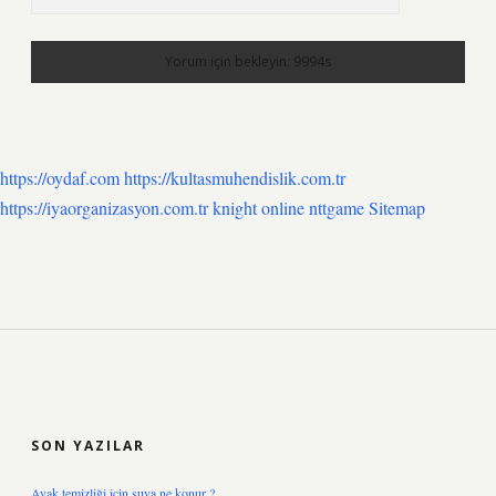
https://oydaf.com
https://kultasmuhendislik.com.tr
https://iyaorganizasyon.com.tr
knight online
nttgame
Sitemap
SIDEBAR
SON YAZILAR
Ayak temizliği için suya ne konur ?