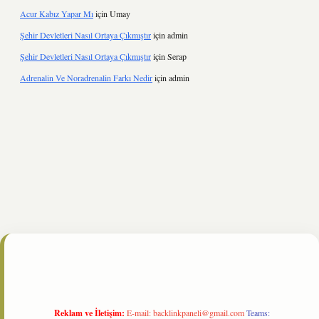
Acur Kabız Yapar Mı
için
Umay
Şehir Devletleri Nasıl Ortaya Çıkmıştır
için
admin
Şehir Devletleri Nasıl Ortaya Çıkmıştır
için
Serap
Adrenalin Ve Noradrenalin Farkı Nedir
için
admin
ine/
Reklam ve İletişim:
E-mail:
backlinkpaneli@gmail.com
Teams: