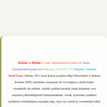
nline/
Reklam ve İletişim:
E-mail:
backlinkpaneli@gmail.com
Teams:
forumhizmeti@gmail.com
Whatsapp: 0262 606 0 726
Telegram: @karabul
Yasal Uyarı:
Sitemiz, 5651 Sayılı Kanun gereğince Bilgi Teknolojileri ve İletişim
Kurumu (BTK) tarafından onaylanmış bir Yer Sağlayıcı olarak hizmet
vermektedir. Bu nedenle, sitedeki içerikleri proaktif olarak denetleme veya
araştırma yükümlülüğümüz bulunmamaktadır. Ancak, üyelerimiz yazdıkları
içeriklerin sorumluluğunu taşımakta olup, siteye üye olarak bu sorumluluğu kabul