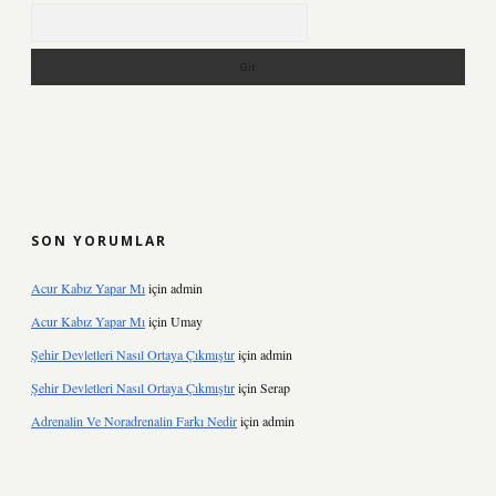
Arama
SON YORUMLAR
Acur Kabız Yapar Mı
için
admin
Acur Kabız Yapar Mı
için
Umay
Şehir Devletleri Nasıl Ortaya Çıkmıştır
için
admin
Şehir Devletleri Nasıl Ortaya Çıkmıştır
için
Serap
Adrenalin Ve Noradrenalin Farkı Nedir
için
admin