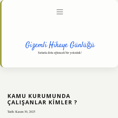
menüyü
Anasayfa
Gizlilik Politikası
Yasal Uyarı
aç
Hakkımızda
Gizemli Hikaye Günlüğü
Sırlarla dolu eğlenceli bir yolculuk!
KAMU KURUMUNDA
ÇALIŞANLAR KIMLER ?
Tarih: Kasım 30, 2025