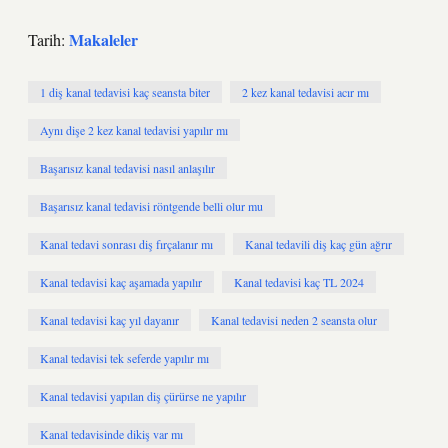
Makaleler
Tarih:
1 diş kanal tedavisi kaç seansta biter
2 kez kanal tedavisi acır mı
Aynı dişe 2 kez kanal tedavisi yapılır mı
Başarısız kanal tedavisi nasıl anlaşılır
Başarısız kanal tedavisi röntgende belli olur mu
Kanal tedavi sonrası diş fırçalanır mı
Kanal tedavili diş kaç gün ağrır
Kanal tedavisi kaç aşamada yapılır
Kanal tedavisi kaç TL 2024
Kanal tedavisi kaç yıl dayanır
Kanal tedavisi neden 2 seansta olur
Kanal tedavisi tek seferde yapılır mı
Kanal tedavisi yapılan diş çürürse ne yapılır
Kanal tedavisinde dikiş var mı