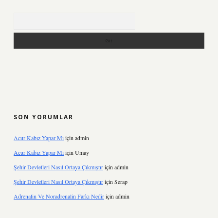
Arama
SON YORUMLAR
Acur Kabız Yapar Mı
için
admin
Acur Kabız Yapar Mı
için
Umay
Şehir Devletleri Nasıl Ortaya Çıkmıştır
için
admin
Şehir Devletleri Nasıl Ortaya Çıkmıştır
için
Serap
Adrenalin Ve Noradrenalin Farkı Nedir
için
admin