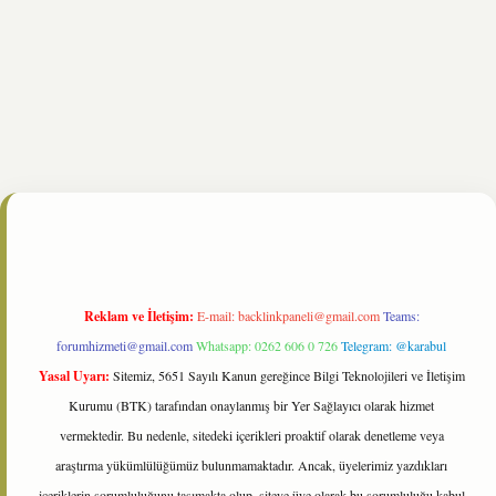
ltonbet
https://www.tulipbet.online/
Reklam ve İletişim:
E-mail:
backlinkpaneli@gmail.com
Teams:
forumhizmeti@gmail.com
Whatsapp: 0262 606 0 726
Telegram: @karabul
Yasal Uyarı:
Sitemiz, 5651 Sayılı Kanun gereğince Bilgi Teknolojileri ve İletişim
Kurumu (BTK) tarafından onaylanmış bir Yer Sağlayıcı olarak hizmet
vermektedir. Bu nedenle, sitedeki içerikleri proaktif olarak denetleme veya
araştırma yükümlülüğümüz bulunmamaktadır. Ancak, üyelerimiz yazdıkları
içeriklerin sorumluluğunu taşımakta olup, siteye üye olarak bu sorumluluğu kabul