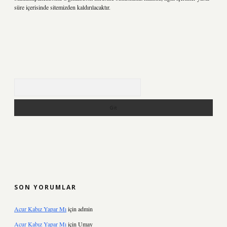
süre içerisinde sitemizden kaldırılacaktır.
Arama
SON YORUMLAR
Acur Kabız Yapar Mı
için
admin
Acur Kabız Yapar Mı
için
Umay