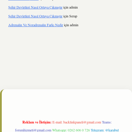
Şehir Devletleri Nasıl Ortaya Çıkmıştır
için
admin
Şehir Devletleri Nasıl Ortaya Çıkmıştır
için
Serap
Adrenalin Ve Noradrenalin Farkı Nedir
için
admin
iltonbet
https://www.tulipbet.online/
Reklam ve İletişim:
E-mail:
backlinkpaneli@gmail.com
Teams:
forumhizmeti@gmail.com
Whatsapp: 0262 606 0 726
Telegram: @karabul