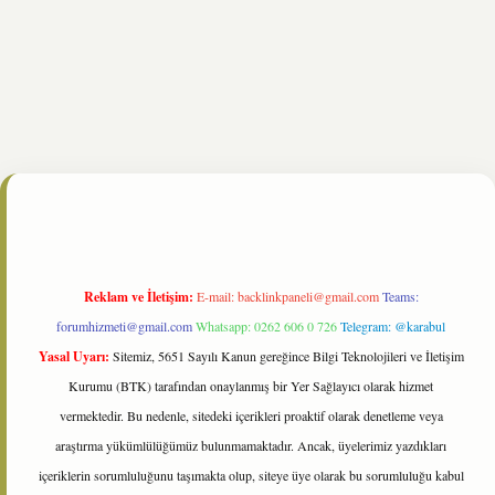
pbet.online/
Reklam ve İletişim:
E-mail:
backlinkpaneli@gmail.com
Teams:
forumhizmeti@gmail.com
Whatsapp: 0262 606 0 726
Telegram: @karabul
Yasal Uyarı:
Sitemiz, 5651 Sayılı Kanun gereğince Bilgi Teknolojileri ve İletişim
Kurumu (BTK) tarafından onaylanmış bir Yer Sağlayıcı olarak hizmet
vermektedir. Bu nedenle, sitedeki içerikleri proaktif olarak denetleme veya
araştırma yükümlülüğümüz bulunmamaktadır. Ancak, üyelerimiz yazdıkları
içeriklerin sorumluluğunu taşımakta olup, siteye üye olarak bu sorumluluğu kabul