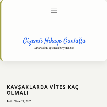
menüyü
Anasayfa
Gizlilik Politikası
Yasal Uyarı
aç
Hakkımızda
Gizemli Hikaye Günlüğü
Sırlarla dolu eğlenceli bir yolculuk!
KAVŞAKLARDA VITES KAÇ
OLMALI
Tarih: Nisan 27, 2025