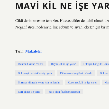
MAVI KIL NE IŞE YA
Cildi derinlemesine temizler. Hassas ciltler de dahil olmak üzer
Negatif stresi nedeniyle, kir, sebum ve siyah lekeler için bir
Makaleler
Tarih:
Bentonit kil ne renktir
Beyaz kil ne işe yarar
Cilt için hangi kil kulla
Kil hangi hastalıklara iyi gelir
Kil maskesi çeşitleri nelerdir
Kil nası
Kırmızı kil nedir ve ne için kullanılır
Kuru mat kili ne işe yarar
Mav
Sarı kil ne işe yarar
Yeşil kilin faydaları nelerdir