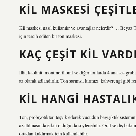
KIL MASKESI ÇEŞITL
Kil maskesi nasıl kullanılır ve avantajlar nelerdir? … Beyaz
için tercih edilen bir ton maskesi.
KAÇ ÇEŞIT KIL VARD
Illit, kaolinit, montmorillonit ve diğer tonlarda 4 ana ses gr
az olarak adlandırılır. Ton sarımsı, kırmızı, kahverengi gibi r
KIL HANGI HASTALIK
Ton, probiyotikleri teşvik ederek vücudun bağışıklık sistemin
azaltılmasında etkili olduğu da söylenebilir. Oral ve diş bakımı
ortadan kaldırmak için kullanılabilir.