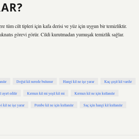
RAR?
e tüm cilt tipleri için kafa derisi ve yüz için uygun bir temizliktir.
 mıknatıs görevi görür. Cildi kurutmadan yumuşak temizlik sağlar.
nılır
Doğal kil nerede bulunur
Hangi kil ne işe yarar
Kaç çeşit kil vardır
l ayırt edilir
Kırmızı kil mi yeşil kil mi
Kırmızı kil ne için kullanılır
i kil ne işe yarar
Pembe kil ne için kullanılır
Saç için hangi kil kullanılır