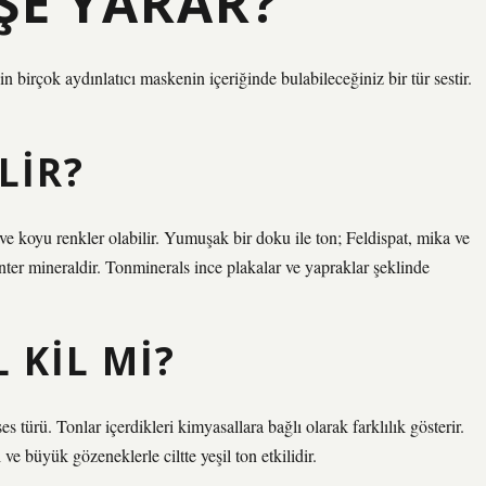
IŞE YARAR?
çin birçok aydınlatıcı maskenin içeriğinde bulabileceğiniz bir tür sestir.
LIR?
ve koyu renkler olabilir. Yumuşak bir doku ile ton; Feldispat, mika ve
anter mineraldir. Tonminerals ince plakalar ve yapraklar şeklinde
L KIL MI?
es türü. Tonlar içerdikleri kimyasallara bağlı olarak farklılık gösterir.
ve büyük gözeneklerle ciltte yeşil ton etkilidir.