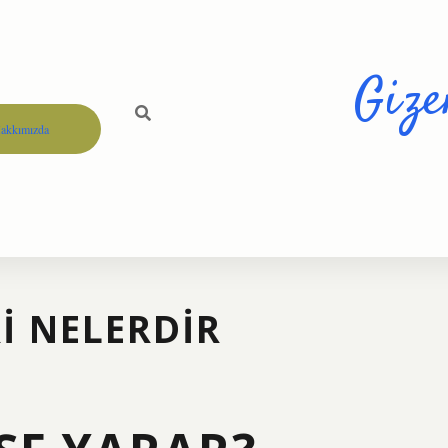
Gize
akkımızda
RI NELERDIR