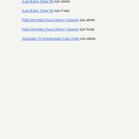
Acur Kabız Yapar Mı
için
admin
Acur Kabız Yapar Mı
için
Umay
Şehir Devletleri Nasıl Ortaya Çıkmıştır
için
admin
Şehir Devletleri Nasıl Ortaya Çıkmıştır
için
Serap
Adrenalin Ve Noradrenalin Farkı Nedir
için
admin