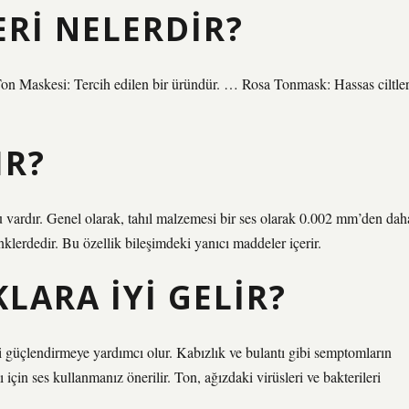
ERI NELERDIR?
 Ton Maskesi: Tercih edilen bir üründür. … Rosa Tonmask: Hassas ciltle
IR?
ubu vardır. Genel olarak, tahıl malzemesi bir ses olarak 0.002 mm’den dah
enklerdedir. Bu özellik bileşimdeki yanıcı maddeler içerir.
LARA IYI GELIR?
i güçlendirmeye yardımcı olur. Kabızlık ve bulantı gibi semptomların
 için ses kullanmanız önerilir. Ton, ağızdaki virüsleri ve bakterileri