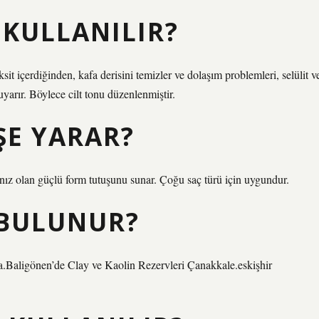
N KULLANILIR?
it içerdiğinden, kafa derisini temizler ve dolaşım problemleri, selülit v
uyarır. Böylece cilt tonu düzenlenmiştir.
ŞE YARAR?
ınız olan güçlü form tutuşunu sunar. Çoğu saç türü için uygundur.
 BULUNUR?
a.Baligönen’de Clay ve Kaolin Rezervleri Çanakkale.eskişhir