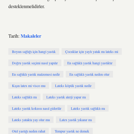
desteklenmelidirler.
Makaleler
Tarih:
Boyun sağlığı için hangi yastık
Çocuklar için yaylı yatak mı lateks mi
Doğru yastık seçimi nasıl yapılır
En sağlıklı yastık hangi yastıktır
En sağlıklı yastık malzemesi nedir
En sağlıklı yastık neden olur
Kışın latex mi visco mu
Lateks köpük yastık nedir
Lateks sağlıklı mı
Lateks yastık alerji yapar mı
Lateks yastık kokusu nasıl giderilir
Lateks yastık sağlıklı mı
Lateks yatakta yay olur mu
Latex yastık yıkanır mı
Otel yastığı neden rahat
Tempur yastık ne demek