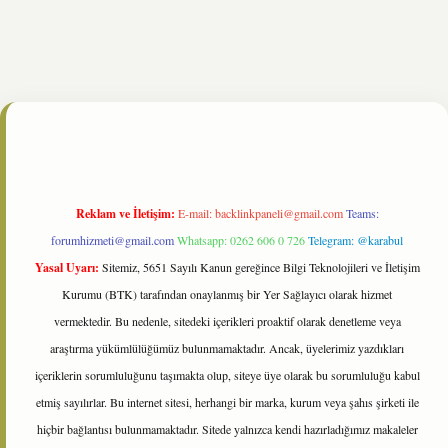
e/
Reklam ve İletişim:
E-mail:
backlinkpaneli@gmail.com
Teams:
forumhizmeti@gmail.com
Whatsapp: 0262 606 0 726
Telegram: @karabul
Yasal Uyarı:
Sitemiz, 5651 Sayılı Kanun gereğince Bilgi Teknolojileri ve İletişim
Kurumu (BTK) tarafından onaylanmış bir Yer Sağlayıcı olarak hizmet
vermektedir. Bu nedenle, sitedeki içerikleri proaktif olarak denetleme veya
araştırma yükümlülüğümüz bulunmamaktadır. Ancak, üyelerimiz yazdıkları
içeriklerin sorumluluğunu taşımakta olup, siteye üye olarak bu sorumluluğu kabul
etmiş sayılırlar. Bu internet sitesi, herhangi bir marka, kurum veya şahıs şirketi ile
hiçbir bağlantısı bulunmamaktadır. Sitede yalnızca kendi hazırladığımız makaleler