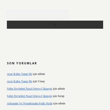
Arama
SON YORUMLAR
Acur Kabız Yapar Mı
için
admin
Acur Kabız Yapar Mı
için
Umay
Şehir Devletleri Nasıl Ortaya Çıkmıştır
için
admin
Şehir Devletleri Nasıl Ortaya Çıkmıştır
için
Serap
Adrenalin Ve Noradrenalin Farkı Nedir
için
admin