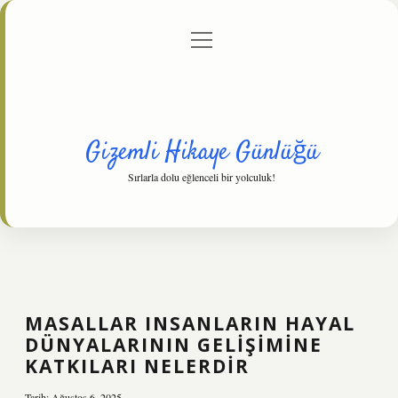
menüyü
Anasayfa
Gizlilik Politikası
Yasal Uyarı
aç
Hakkımızda
Gizemli Hikaye Günlüğü
Sırlarla dolu eğlenceli bir yolculuk!
MASALLAR INSANLARIN HAYAL
DÜNYALARININ GELIŞIMINE
KATKILARI NELERDIR
Tarih: Ağustos 6, 2025