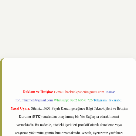
ltonbet
https://www.tulipbet.online/
Reklam ve İletişim:
E-mail:
backlinkpaneli@gmail.com
Teams:
forumhizmeti@gmail.com
Whatsapp: 0262 606 0 726
Telegram: @karabul
Yasal Uyarı:
Sitemiz, 5651 Sayılı Kanun gereğince Bilgi Teknolojileri ve İletişim
Kurumu (BTK) tarafından onaylanmış bir Yer Sağlayıcı olarak hizmet
vermektedir. Bu nedenle, sitedeki içerikleri proaktif olarak denetleme veya
araştırma yükümlülüğümüz bulunmamaktadır. Ancak, üyelerimiz yazdıkları