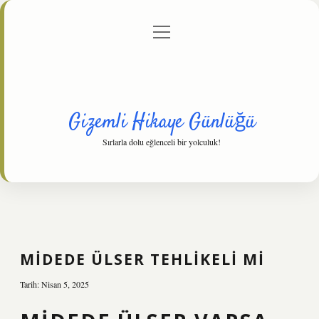
menüyü
Anasayfa
Gizlilik Politikası
Yasal Uyarı
aç
Hakkımızda
Gizemli Hikaye Günlüğü
Sırlarla dolu eğlenceli bir yolculuk!
MIDEDE ÜLSER TEHLIKELI MI
Tarih: Nisan 5, 2025