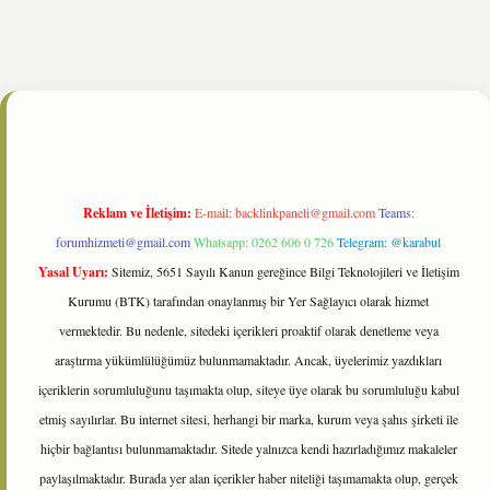
e/
Reklam ve İletişim:
E-mail:
backlinkpaneli@gmail.com
Teams:
forumhizmeti@gmail.com
Whatsapp: 0262 606 0 726
Telegram: @karabul
Yasal Uyarı:
Sitemiz, 5651 Sayılı Kanun gereğince Bilgi Teknolojileri ve İletişim
Kurumu (BTK) tarafından onaylanmış bir Yer Sağlayıcı olarak hizmet
vermektedir. Bu nedenle, sitedeki içerikleri proaktif olarak denetleme veya
araştırma yükümlülüğümüz bulunmamaktadır. Ancak, üyelerimiz yazdıkları
içeriklerin sorumluluğunu taşımakta olup, siteye üye olarak bu sorumluluğu kabul
etmiş sayılırlar. Bu internet sitesi, herhangi bir marka, kurum veya şahıs şirketi ile
hiçbir bağlantısı bulunmamaktadır. Sitede yalnızca kendi hazırladığımız makaleler
paylaşılmaktadır. Burada yer alan içerikler haber niteliği taşımamakta olup, gerçek