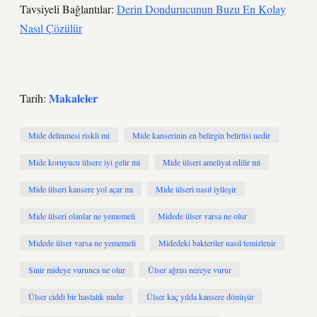
Tavsiyeli Bağlantılar:
Derin Dondurucunun Buzu En Kolay
Nasıl Çözülür
Makaleler
Tarih:
Mide delinmesi riskli mi
Mide kanserinin en belirgin belirtisi nedir
Mide koruyucu ülsere iyi gelir mi
Mide ülseri ameliyat edilir mi
Mide ülseri kansere yol açar mı
Mide ülseri nasıl iyileşir
Mide ülseri olanlar ne yememeli
Midede ülser varsa ne olur
Midede ülser varsa ne yememeli
Midedeki bakteriler nasıl temizlenir
Sinir mideye vurunca ne olur
Ülser ağrısı nereye vurur
Ülser ciddi bir hastalık mıdır
Ülser kaç yılda kansere dönüşür