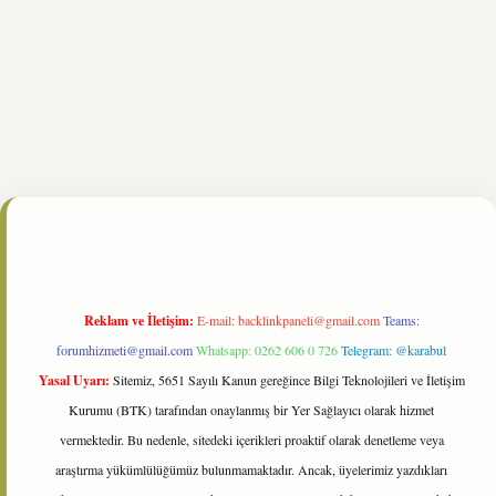
line/
Reklam ve İletişim:
E-mail:
backlinkpaneli@gmail.com
Teams:
forumhizmeti@gmail.com
Whatsapp: 0262 606 0 726
Telegram: @karabul
Yasal Uyarı:
Sitemiz, 5651 Sayılı Kanun gereğince Bilgi Teknolojileri ve İletişim
Kurumu (BTK) tarafından onaylanmış bir Yer Sağlayıcı olarak hizmet
vermektedir. Bu nedenle, sitedeki içerikleri proaktif olarak denetleme veya
araştırma yükümlülüğümüz bulunmamaktadır. Ancak, üyelerimiz yazdıkları