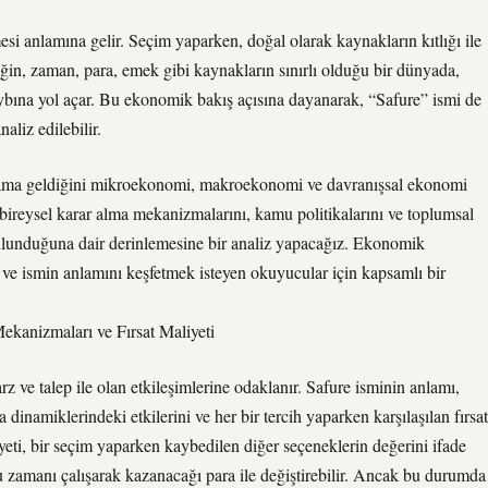
esi anlamına gelir. Seçim yaparken, doğal olarak kaynakların kıtlığı ile
Örneğin, zaman, para, emek gibi kaynakların sınırlı olduğu bir dünyada,
kaybına yol açar. Bu ekonomik bakış açısına dayanarak, “Safure” ismi de
naliz edilebilir.
lama geldiğini mikroekonomi, makroekonomi ve davranışsal ekonomi
bireysel karar alma mekanizmalarını, kamu politikalarını ve toplumsal
 bulunduğuna dair derinlemesine bir analiz yapacağız. Ekonomik
i ve ismin anlamını keşfetmek isteyen okuyucular için kapsamlı bir
ekanizmaları ve Fırsat Maliyeti
z ve talep ile olan etkileşimlerine odaklanır. Safure isminin anlamı,
a dinamiklerindeki etkilerini ve her bir tercih yaparken karşılaşılan fırsat
yeti, bir seçim yaparken kaybedilen diğer seçeneklerin değerini ifade
bu zamanı çalışarak kazanacağı para ile değiştirebilir. Ancak bu durumda