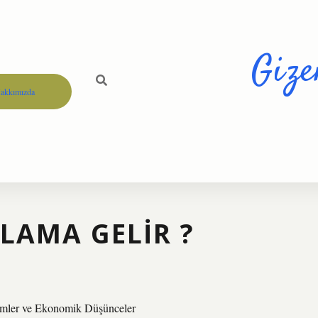
Gize
akkımızda
NLAMA GELIR ?
çimler ve Ekonomik Düşünceler