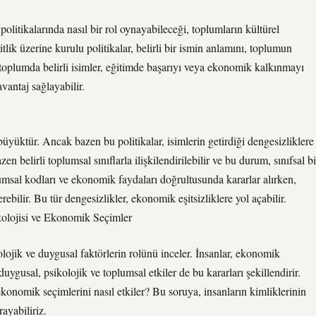
olitikalarında nasıl bir rol oynayabileceği, toplumların kültürel
tlik üzerine kurulu politikalar, belirli bir ismin anlamını, toplumun
r toplumda belirli isimler, eğitimde başarıyı veya ekonomik kalkınmayı
avantaj sağlayabilir.
üyüktür. Ancak bazen bu politikalar, isimlerin getirdiği dengesizliklere
en belirli toplumsal sınıflarla ilişkilendirilebilir ve bu durum, sınıfsal bi
lumsal kodları ve ekonomik faydaları doğrultusunda kararlar alırken,
erebilir. Bu tür dengesizlikler, ekonomik eşitsizliklere yol açabilir.
kolojisi ve Ekonomik Seçimler
lojik ve duygusal faktörlerin rolünü inceler. İnsanlar, ekonomik
duygusal, psikolojik ve toplumsal etkiler de bu kararları şekillendirir.
ekonomik seçimlerini nasıl etkiler? Bu soruya, insanların kimliklerinin
ayabiliriz.