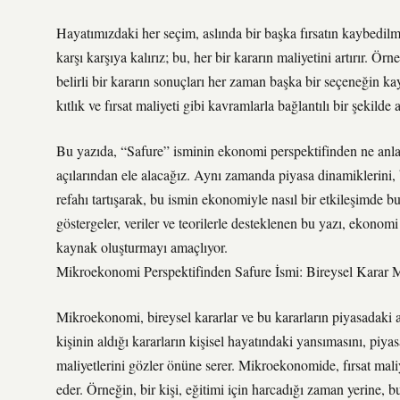
Hayatımızdaki her seçim, aslında bir başka fırsatın kaybedilm
karşı karşıya kalırız; bu, her bir kararın maliyetini artırır. 
belirli bir kararın sonuçları her zaman başka bir seçeneğin 
kıtlık ve fırsat maliyeti gibi kavramlarla bağlantılı bir şekilde a
Bu yazıda, “Safure” isminin ekonomi perspektifinden ne an
açılarından ele alacağız. Aynı zamanda piyasa dinamiklerini, 
refahı tartışarak, bu ismin ekonomiyle nasıl bir etkileşimde
göstergeler, veriler ve teorilerle desteklenen bu yazı, ekonom
kaynak oluşturmayı amaçlıyor.
Mikroekonomi Perspektifinden Safure İsmi: Bireysel Karar M
Mikroekonomi, bireysel kararlar ve bu kararların piyasadaki ar
kişinin aldığı kararların kişisel hayatındaki yansımasını, piyas
maliyetlerini gözler önüne serer. Mikroekonomide, fırsat mali
eder. Örneğin, bir kişi, eğitimi için harcadığı zaman yerine, 