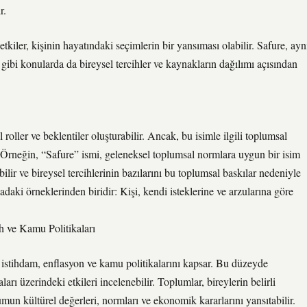
r.
kiler, kişinin hayatındaki seçimlerin bir yansıması olabilir. Safure, ayn
gibi konularda da bireysel tercihler ve kaynakların dağılımı açısından
 roller ve beklentiler oluşturabilir. Ancak, bu isimle ilgili toplumsal
ir. Örneğin, “Safure” ismi, geleneksel toplumsal normlara uygun bir isim
ir ve bireysel tercihlerinin bazılarını bu toplumsal baskılar nedeniyle
yadaki örneklerinden biridir: Kişi, kendi isteklerine ve arzularına göre
 ve Kamu Politikaları
stihdam, enflasyon ve kamu politikalarını kapsar. Bu düzeyde
rı üzerindeki etkileri incelenebilir. Toplumlar, bireylerin belirli
lumun kültürel değerleri, normları ve ekonomik kararlarını yansıtabilir.