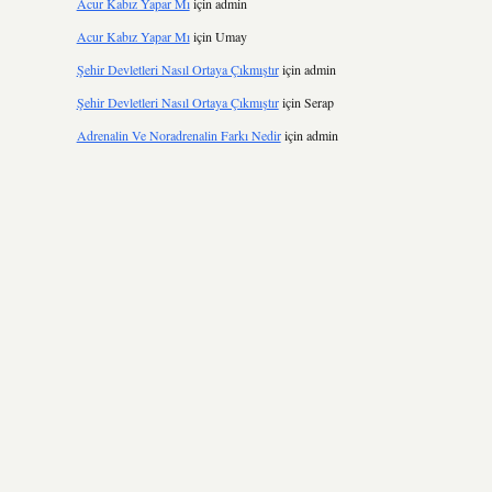
Acur Kabız Yapar Mı
için
admin
Acur Kabız Yapar Mı
için
Umay
Şehir Devletleri Nasıl Ortaya Çıkmıştır
için
admin
Şehir Devletleri Nasıl Ortaya Çıkmıştır
için
Serap
Adrenalin Ve Noradrenalin Farkı Nedir
için
admin