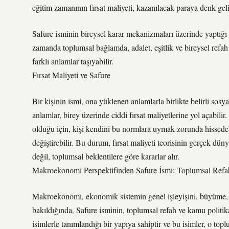
eğitim zamanının fırsat maliyeti, kazanılacak paraya denk geli
Safure isminin bireysel karar mekanizmaları üzerinde yaptığı et
zamanda toplumsal bağlamda, adalet, eşitlik ve bireysel refah 
farklı anlamlar taşıyabilir.
Fırsat Maliyeti ve Safure
Bir kişinin ismi, ona yüklenen anlamlarla birlikte belirli sosyal
anlamlar, birey üzerinde ciddi fırsat maliyetlerine yol açabil
olduğu için, kişi kendini bu normlara uymak zorunda hissedebil
değiştirebilir. Bu durum, fırsat maliyeti teorisinin gerçek dün
değil, toplumsal beklentilere göre kararlar alır.
Makroekonomi Perspektifinden Safure İsmi: Toplumsal Refah
Makroekonomi, ekonomik sistemin genel işleyişini, büyüme, i
bakıldığında, Safure isminin, toplumsal refah ve kamu politikala
isimlerle tanımlandığı bir yapıya sahiptir ve bu isimler, o top