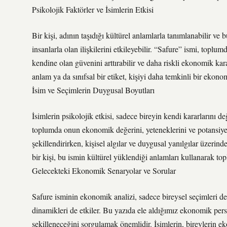
Psikolojik Faktörler ve İsimlerin Etkisi
Bir kişi, adının taşıdığı kültürel anlamlarla tanımlanabilir v
insanlarla olan ilişkilerini etkileyebilir. “Safure” ismi, toplu
kendine olan güvenini arttırabilir ve daha riskli ekonomik kar
anlam ya da sınıfsal bir etiket, kişiyi daha temkinli bir eko
İsim ve Seçimlerin Duygusal Boyutları
İsimlerin psikolojik etkisi, sadece bireyin kendi kararlarını de
toplumda onun ekonomik değerini, yeteneklerini ve potansiye
şekillendirirken, kişisel algılar ve duygusal yanılgılar üzerin
bir kişi, bu ismin kültürel yüklendiği anlamları kullanarak top
Gelecekteki Ekonomik Senaryolar ve Sorular
Safure isminin ekonomik analizi, sadece bireysel seçimleri
dinamikleri de etkiler. Bu yazıda ele aldığımız ekonomik per
şekilleneceğini sorgulamak önemlidir. İsimlerin, bireylerin eko