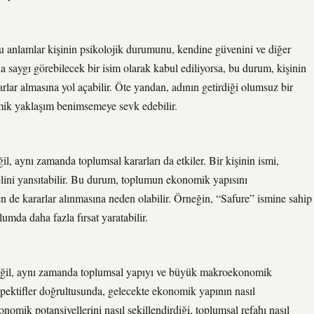
e bu anlamlar kişinin psikolojik durumunu, kendine güvenini ve diğer
mda saygı görebilecek bir isim olarak kabul ediliyorsa, bu durum, kişinin
arlar almasına yol açabilir. Öte yandan, adının getirdiği olumsuz bir
nomik yaklaşım benimsemeye sevk edebilir.
ğil, aynı zamanda toplumsal kararları da etkiler. Bir kişinin ismi,
lini yansıtabilir. Bu durum, toplumun ekonomik yapısını
den de kararlar alınmasına neden olabilir. Örneğin, “Safure” ismine sahip
lumda daha fazla fırsat yaratabilir.
 değil, aynı zamanda toplumsal yapıyı ve büyük makroekonomik
spektifler doğrultusunda, gelecekte ekonomik yapının nasıl
nomik potansiyellerini nasıl şekillendirdiği, toplumsal refahı nasıl