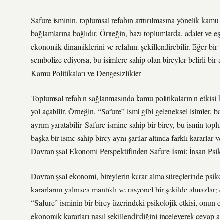
Safure isminin, toplumsal refahın arttırılmasına yönelik kamu p
bağlamlarına bağlıdır. Örneğin, bazı toplumlarda, adalet ve eşi
ekonomik dinamiklerini ve refahını şekillendirebilir. Eğer bi
sembolize ediyorsa, bu isimlere sahip olan bireyler belirli bir 
Kamu Politikaları ve Dengesizlikler
Toplumsal refahın sağlanmasında kamu politikalarının etkisi b
yol açabilir. Örneğin, “Safure” ismi gibi geleneksel isimler, baz
ayrım yaratabilir. Safure ismine sahip bir birey, bu ismin top
başka bir isme sahip birey aynı şartlar altında farklı kararlar v
Davranışsal Ekonomi Perspektifinden Safure İsmi: İnsan Psi
Davranışsal ekonomi, bireylerin karar alma süreçlerinde psiko
kararlarını yalnızca mantıklı ve rasyonel bir şekilde almazlar; 
“Safure” isminin bir birey üzerindeki psikolojik etkisi, onun 
ekonomik kararları nasıl şekillendirdiğini inceleyerek cevap ar