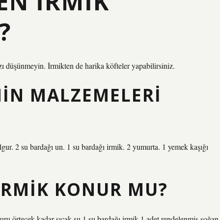
EN IRMIK
?
 düşünmeyin. İrmikten de harika köfteler yapabilirsiniz.
NIN MALZEMELERI
ulgur. 2 su bardağı un. 1 su bardağı irmik. 2 yumurta. 1 yemek kaşığı
 IRMIK KONUR MU?
örtecek kadar sıcak su 1 su bardağı irmik 1 adet rendelenmiş soğan