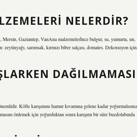
LZEMELERI NELERDIR?
, Mersin, Gaziantep, VanAna malzemelerİnce bulgur, su, yumurta, un,
çin: zeytinyağı, sarımsak, kırmızı biber salçası, domates. Dekorasyon için
AŞLARKEN DAĞILMAMASI
 önemlidir. Köfte karışımını hamur kıvamına gelene kadar yoğurmalısınız
ağılmasını önlemek için yoğurduktan sonra karışımı bir süre buzdolabında