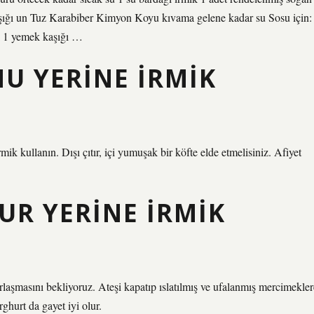
aşığı un Tuz Karabiber Kimyon Koyu kıvama gelene kadar su Sosu için:
sı 1 yemek kaşığı …
U YERINE IRMIK
mik kullanın. Dışı çıtır, içi yumuşak bir köfte elde etmelisiniz. Afiyet
UR YERINE IRMIK
aşmasını bekliyoruz. Ateşi kapatıp ıslatılmış ve ufalanmış mercimekler
ghurt da gayet iyi olur.