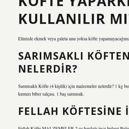
KÖFTE YAPARK
KULLANILIR MI
Elinizde ekmek veya galeta unu yoksa köfte yapamayacağınızı
SARIMSAKLI KÖFTE
NELERDIR?
Sarımsaklı Köfte (4 kişilik) için malzemeler nelerdir? 1 kg b
kırmızı biber salçası. 1 baş sarımsak.
FELLAH KÖFTESINE
Fellah Köfte MALZEMELER 2 su bardağı ince bulgur Bulguru 