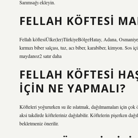
Sarımsağı ekleyin.
FELLAH KÖFTESI MA
Fellah köftesiÜlke(ler)TürkiyeBölgeHatay, Adana, Osmaniye
kırmızı biber salçası, tuz, acı biber, karabiber, kimyon. Sos i
maydanoz2 satır daha
FELLAH KÖFTESI H
IÇIN NE YAPMALI?
Köfteleri yoğururken su ile ıslatmak, dağılmamaları için çok
aksi takdirde köfteleriniz dağılabilir. Köftelerin pişerken d
bekletmeniz önerilir.