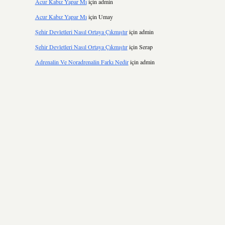
Acur Kabız Yapar Mı
için
admin
Acur Kabız Yapar Mı
için
Umay
Şehir Devletleri Nasıl Ortaya Çıkmıştır
için
admin
Şehir Devletleri Nasıl Ortaya Çıkmıştır
için
Serap
Adrenalin Ve Noradrenalin Farkı Nedir
için
admin