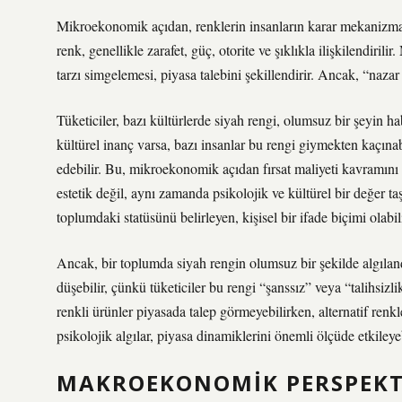
Mikroekonomik açıdan, renklerin insanların karar mekanizmalar
renk, genellikle zarafet, güç, otorite ve şıklıkla ilişkilendir
tarzı simgelemesi, piyasa talebini şekillendirir. Ancak, “nazar 
Tüketiciler, bazı kültürlerde siyah rengi, olumsuz bir şeyin hab
kültürel inanç varsa, bazı insanlar bu rengi giymekten kaçınabil
edebilir. Bu, mikroekonomik açıdan fırsat maliyeti kavramını 
estetik değil, aynı zamanda psikolojik ve kültürel bir değer taş
toplumdaki statüsünü belirleyen, kişisel bir ifade biçimi olabili
Ancak, bir toplumda siyah rengin olumsuz bir şekilde algılan
düşebilir, çünkü tüketiciler bu rengi “şanssız” veya “talihsizlik
renkli ürünler piyasada talep görmeyebilirken, alternatif renkle
psikolojik algılar, piyasa dinamiklerini önemli ölçüde etkileyeb
MAKROEKONOMIK PERSPEKTI