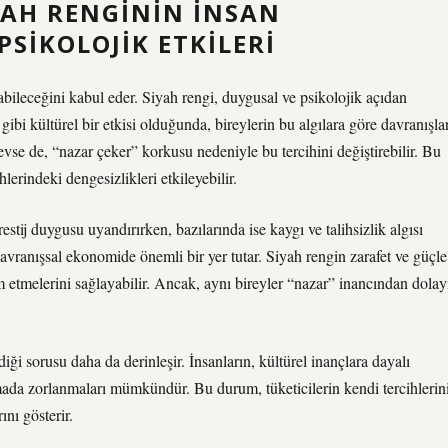
YAH RENGININ İNSAN
SIKOLOJIK ETKILERI
bileceğini kabul eder. Siyah rengi, duygusal ve psikolojik açıdan
 gibi kültürel bir etkisi olduğunda, bireylerin bu algılara göre davranışla
sevse de, “nazar çeker” korkusu nedeniyle bu tercihini değiştirebilir. Bu
hlerindeki dengesizlikleri etkileyebilir.
stij duygusu uyandırırken, bazılarında ise kaygı ve talihsizlik algısı
avranışsal ekonomide önemli bir yer tutar. Siyah rengin zarafet ve güçle
am etmelerini sağlayabilir. Ancak, aynı bireyler “nazar” inancından dolay
iği sorusu daha da derinleşir. İnsanların, kültürel inançlara dayalı
mada zorlanmaları mümkündür. Bu durum, tüketicilerin kendi tercihlerin
ını gösterir.