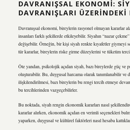
DAVRANIŞSAL EKONOMI: SI
DAVRANIŞLARI ÜZERINDEKI P
Davranışsal ekonomi, bireylerin rasyonel olmayan kararlar ala
insanları farklı şekillerde etkileyebilir. Siyahın “nazar çekme”
değişebilir. Örneğin, bir kişi siyah renkte kıyafetler giymeyi 
tür kararlar, bireylerin riske girme düzeylerini ve tüketim terci
Öte yandan, psikolojik açıdan siyah, bazı bireylerde güç ve pre
oluşturabilir. Bu, duygusal harcama olarak tanımlanabilir ve d
ilişkilendirilmesi, bazı bireylerin bu rengi tercih etmeye dev
bu tercihlerinden vazgeçebilirler.
Bu noktada, siyah rengin ekonomik kararları nasıl şekillendird
kararlar alırken, ekonomik açıdan en verimli seçenekleri bul
yaparken, duygusal ve kültürel faktörleri nasıl hesaba kattıklar