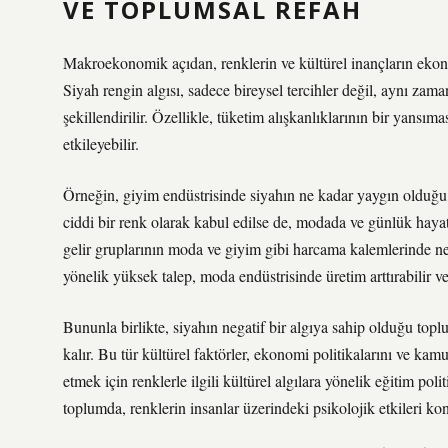
VE TOPLUMSAL REFAH
Makroekonomik açıdan, renklerin ve kültürel inançların ekonom
Siyah rengin algısı, sadece bireysel tercihler değil, aynı za
şekillendirilir. Özellikle, tüketim alışkanlıklarının bir yansım
etkileyebilir.
Örneğin, giyim endüstrisinde siyahın ne kadar yaygın olduğu,
ciddi bir renk olarak kabul edilse de, modada ve günlük hayatta
gelir gruplarının moda ve giyim gibi harcama kalemlerinde ne 
yönelik yüksek talep, moda endüstrisinde üretim arttırabilir ve 
Bununla birlikte, siyahın negatif bir algıya sahip olduğu topl
kalır. Bu tür kültürel faktörler, ekonomi politikalarını ve ka
etmek için renklerle ilgili kültürel algılara yönelik eğitim poli
toplumda, renklerin insanlar üzerindeki psikolojik etkileri ko