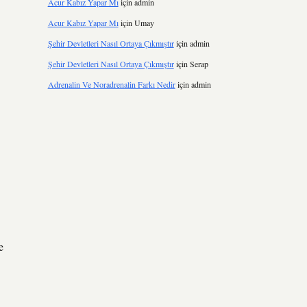
Acur Kabız Yapar Mı
için
admin
Acur Kabız Yapar Mı
için
Umay
Şehir Devletleri Nasıl Ortaya Çıkmıştır
için
admin
Şehir Devletleri Nasıl Ortaya Çıkmıştır
için
Serap
Adrenalin Ve Noradrenalin Farkı Nedir
için
admin
e