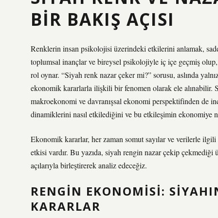
BIR BAKIŞ AÇISI
Renklerin insan psikolojisi üzerindeki etkilerini anlamak, sad
toplumsal inançlar ve bireysel psikolojiyle iç içe geçmiş olup,
rol oynar. “Siyah renk nazar çeker mi?” sorusu, aslında yalnızc
ekonomik kararlarla ilişkili bir fenomen olarak ele alınabilir
makroekonomi ve davranışsal ekonomi perspektifinden de incel
dinamiklerini nasıl etkilediğini ve bu etkileşimin ekonomiye n
Ekonomik kararlar, her zaman somut sayılar ve verilerle ilgili
etkisi vardır. Bu yazıda, siyah rengin nazar çekip çekmediği 
açılarıyla birleştirerek analiz edeceğiz.
RENGIN EKONOMISI: SIYAH
KARARLAR