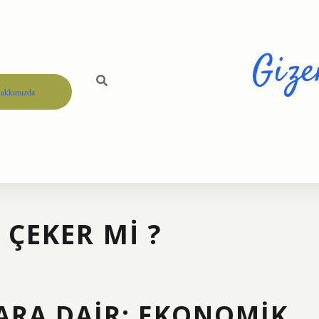
Gize
akkımızda
 ÇEKER MI ?
ARA DAIR: EKONOMIK