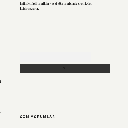
halinde, ilgili içerikler yasal süre içerisinde sitemizden
kaldırılacaktır.
rı
Arama
ı
i
SON YORUMLAR