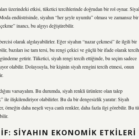
ı üzerindeki etkisi, tüketici tercihlerinde doğrudan bir rol oynar. Siya
ilir. Moda endüstrisinde, siyahın “her şeyle uyumlu” olması ve zamansız bir
çekme” inancı, bu algıyı değiştirebilir.
ercisi olarak algılayabilirler. Eğer siyahın “nazar çekmesi” ile ilgili bir
ir, bazıları ise tam tersi, bu rengi çekici ve güçlü bir ifade olarak tercih
gündeme getirir. Tüketici, siyah rengi tercih ettiğinde, bu seçim sadece
ıyor olabilir. Dolayısıyla, bir kişinin siyah rengini tercih etmesi, onun
r.
dığını varsayalım. Bu durumda, siyah renkli ürünlere olan talep
” ile ilişkilendiriyor olabilirler. Bu da bir dengesizlik yaratır: Siyah
r, örneğin daha neşeli veya canlı renkler, daha fazla ilgi görebilir. Bu tü
ilir.
F: SIYAHIN EKONOMIK ETKILERI