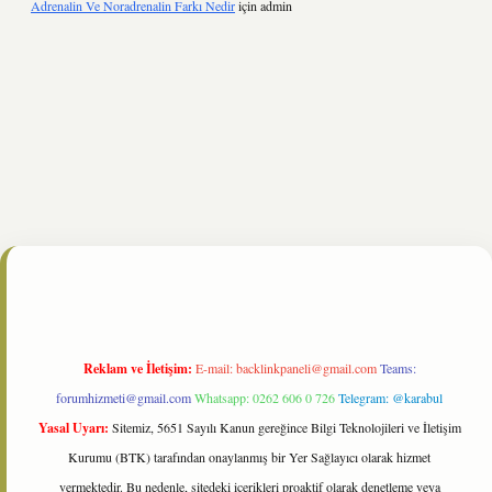
Adrenalin Ve Noradrenalin Farkı Nedir
için
admin
ine/
Reklam ve İletişim:
E-mail:
backlinkpaneli@gmail.com
Teams:
forumhizmeti@gmail.com
Whatsapp: 0262 606 0 726
Telegram: @karabul
Yasal Uyarı:
Sitemiz, 5651 Sayılı Kanun gereğince Bilgi Teknolojileri ve İletişim
Kurumu (BTK) tarafından onaylanmış bir Yer Sağlayıcı olarak hizmet
vermektedir. Bu nedenle, sitedeki içerikleri proaktif olarak denetleme veya