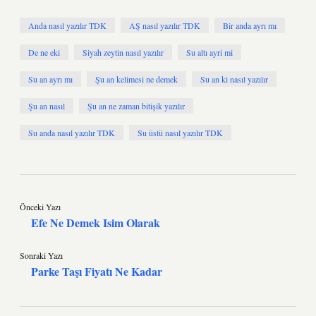
Anda nasıl yazılır TDK
AŞ nasıl yazılır TDK
Bir anda ayrı mı
De ne eki
Siyah zeytin nasıl yazılır
Su altı ayri mi
Su an ayrı mı
Şu an kelimesi ne demek
Su an ki nasıl yazılır
Şu an nasıl
Şu an ne zaman bitişik yazılır
Su anda nasıl yazılır TDK
Su üstü nasıl yazılır TDK
Önceki Yazı
Efe Ne Demek Isim Olarak
Sonraki Yazı
Parke Taşı Fiyatı Ne Kadar