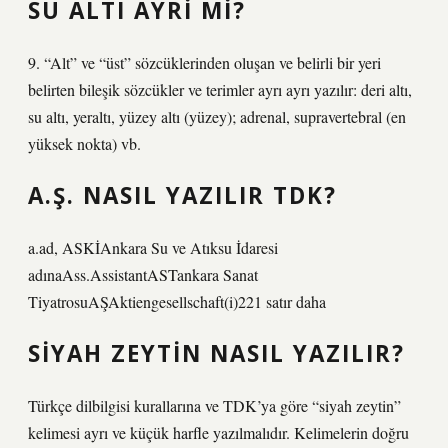
SU ALTI AYRI MI?
9. “Alt” ve “üst” sözcüklerinden oluşan ve belirli bir yeri
belirten bileşik sözcükler ve terimler ayrı ayrı yazılır: deri altı,
su altı, yeraltı, yüzey altı (yüzey); adrenal, supravertebral (en
yüksek nokta) vb.
A.Ş. NASIL YAZILIR TDK?
a.ad, ASKİAnkara Su ve Atıksu İdaresi
adınaAss.AssistantASTankara Sanat
TiyatrosuAŞAktiengesellschaft(i)221 satır daha
SIYAH ZEYTIN NASIL YAZILIR?
Türkçe dilbilgisi kurallarına ve TDK’ya göre “siyah zeytin”
kelimesi ayrı ve küçük harfle yazılmalıdır. Kelimelerin doğru