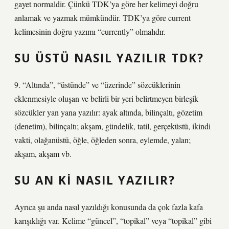
gayet normaldir. Çünkü TDK’ya göre her kelimeyi doğru
anlamak ve yazmak mümkündür. TDK’ya göre current
kelimesinin doğru yazımı “currently” olmalıdır.
SU ÜSTÜ NASIL YAZILIR TDK?
9. “Altında”, “üstünde” ve “üzerinde” sözcüklerinin
eklenmesiyle oluşan ve belirli bir yeri belirtmeyen birleşik
sözcükler yan yana yazılır: ayak altında, bilinçaltı, gözetim
(denetim), bilinçaltı; akşam, gündelik, tatil, gerçeküstü, ikindi
vakti, olağanüstü, öğle, öğleden sonra, eylemde, yalan;
akşam, akşam vb.
SU AN KI NASIL YAZILIR?
Ayrıca şu anda nasıl yazıldığı konusunda da çok fazla kafa
karışıklığı var. Kelime “güncel”, “topikal” veya “topikal” gibi