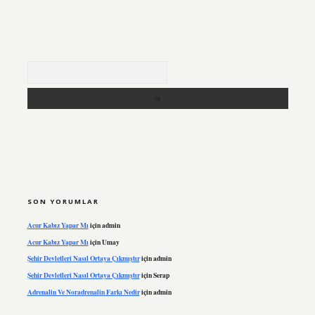
Arama
SON YORUMLAR
Acur Kabız Yapar Mı
için
admin
Acur Kabız Yapar Mı
için
Umay
Şehir Devletleri Nasıl Ortaya Çıkmıştır
için
admin
Şehir Devletleri Nasıl Ortaya Çıkmıştır
için
Serap
Adrenalin Ve Noradrenalin Farkı Nedir
için
admin