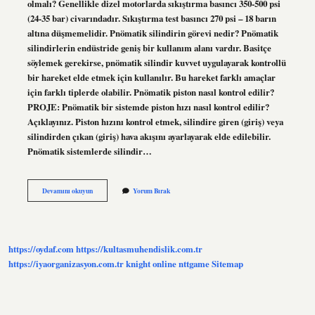
olmalı? Genellikle dizel motorlarda sıkıştırma basıncı 350-500 psi
(24-35 bar) civarındadır. Sıkıştırma test basıncı 270 psi – 18 barın
altına düşmemelidir. Pnömatik silindirin görevi nedir? Pnömatik
silindirlerin endüstride geniş bir kullanım alanı vardır. Basitçe
söylemek gerekirse, pnömatik silindir kuvvet uygulayarak kontrollü
bir hareket elde etmek için kullanılır. Bu hareket farklı amaçlar
için farklı tiplerde olabilir. Pnömatik piston nasıl kontrol edilir?
PROJE: Pnömatik bir sistemde piston hızı nasıl kontrol edilir?
Açıklayınız. Piston hızını kontrol etmek, silindire giren (giriş) veya
silindirden çıkan (giriş) hava akışını ayarlayarak elde edilebilir.
Pnömatik sistemlerde silindir…
Pnömatik
Devamını okuyun
Yorum Bırak
Piston
Kaç
Ton
Basar
https://oydaf.com
https://kultasmuhendislik.com.tr
https://iyaorganizasyon.com.tr
knight online
nttgame
Sitemap