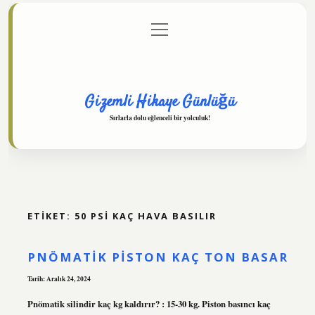
menüyü
Anasayfa
Gizlilik Politikası
Yasal Uyarı
aç
Hakkımızda
Gizemli Hikaye Günlüğü
Sırlarla dolu eğlenceli bir yolculuk!
ETIKET:
50 PSI KAÇ HAVA BASILIR
PNÖMATIK PISTON KAÇ TON BASAR
Tarih: Aralık 24, 2024
Pnömatik silindir kaç kg kaldırır? : 15-30 kg. Piston basıncı kaç