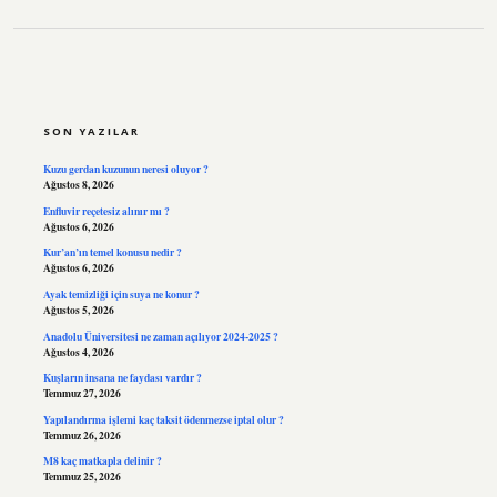
SIDEBAR
SON YAZILAR
Kuzu gerdan kuzunun neresi oluyor ?
Ağustos 8, 2026
Enfluvir reçetesiz alınır mı ?
Ağustos 6, 2026
Kur’an’ın temel konusu nedir ?
Ağustos 6, 2026
Ayak temizliği için suya ne konur ?
Ağustos 5, 2026
Anadolu Üniversitesi ne zaman açılıyor 2024-2025 ?
Ağustos 4, 2026
Kuşların insana ne faydası vardır ?
Temmuz 27, 2026
Yapılandırma işlemi kaç taksit ödenmezse iptal olur ?
Temmuz 26, 2026
M8 kaç matkapla delinir ?
Temmuz 25, 2026