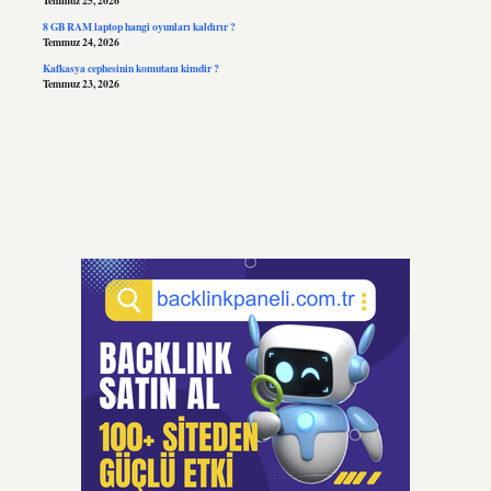
Temmuz 25, 2026
8 GB RAM laptop hangi oyunları kaldırır ?
Temmuz 24, 2026
Kafkasya cephesinin komutanı kimdir ?
Temmuz 23, 2026