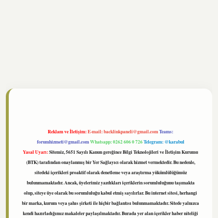
tonbet
https://www.tulipbet.online/
Reklam ve İletişim:
E-mail:
backlinkpaneli@gmail.com
Teams:
forumhizmeti@gmail.com
Whatsapp: 0262 606 0 726
Telegram: @karabul
Yasal Uyarı:
Sitemiz, 5651 Sayılı Kanun gereğince Bilgi Teknolojileri ve İletişim Kurumu
(BTK) tarafından onaylanmış bir Yer Sağlayıcı olarak hizmet vermektedir. Bu nedenle,
sitedeki içerikleri proaktif olarak denetleme veya araştırma yükümlülüğümüz
bulunmamaktadır. Ancak, üyelerimiz yazdıkları içeriklerin sorumluluğunu taşımakta
olup, siteye üye olarak bu sorumluluğu kabul etmiş sayılırlar. Bu internet sitesi, herhangi
bir marka, kurum veya şahıs şirketi ile hiçbir bağlantısı bulunmamaktadır. Sitede yalnızca
kendi hazırladığımız makaleler paylaşılmaktadır. Burada yer alan içerikler haber niteliği