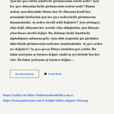
Ayın her gece farklı şekillerde görünmesinin sebebi nedir? Ayın
her gece dünyadan farklı görünmesinin nedeni nedir? Bunun
nedeni, ayın dünyadaki dönme hızı ile dünyanın kendi hızı
arasındaki farklardan ayın her gece neden farklı görünmesine
dayanmaktadır. Ay neden sürekli şekil değiştirir? Ayın yörüngesi,
elips değil, dünyanın her yerinde elips olduğundan, ayın dünyaya
çıkarılması sürekli değişir. Bu, dolunayı farklı boyutlarda
algıladığımız anlamına gelir. Ayın ufuk çizgisinde göz gücünden
daha büyük görünmesinin nedenine inanılmaktadır. Ay gece neden
yer değiştirir? Ay gece gecesi Dünya yüzünden geri çekilir. Bu
bahar pozisyonu ay boyunca değişir çünkü ay yeryüzünde hareket
eder. Bu bahar pozisyonu ay boyunca değişir,…
Ay
Devamını okuyun
Yorum Bırak
Neden
Her
Gece
Şekil
Değiştirir
https://oydaf.com
https://kultasmuhendislik.com.tr
https://iyaorganizasyon.com.tr
knight online
nttgame
Sitemap