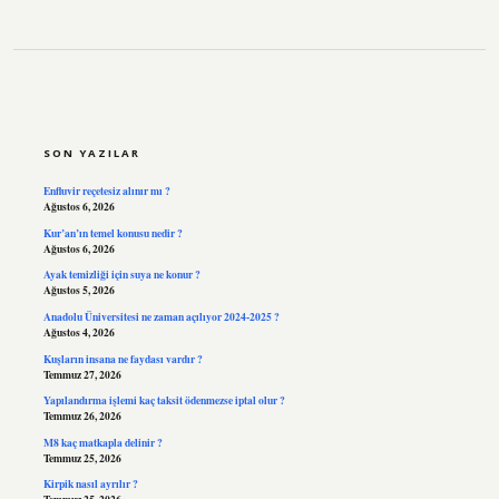
SIDEBAR
SON YAZILAR
Enfluvir reçetesiz alınır mı ?
Ağustos 6, 2026
Kur’an’ın temel konusu nedir ?
Ağustos 6, 2026
Ayak temizliği için suya ne konur ?
Ağustos 5, 2026
Anadolu Üniversitesi ne zaman açılıyor 2024-2025 ?
Ağustos 4, 2026
Kuşların insana ne faydası vardır ?
Temmuz 27, 2026
Yapılandırma işlemi kaç taksit ödenmezse iptal olur ?
Temmuz 26, 2026
M8 kaç matkapla delinir ?
Temmuz 25, 2026
Kirpik nasıl ayrılır ?