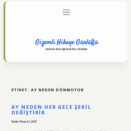
menüyü
Anasayfa
Gizlilik Politikası
Yasal Uyarı
aç
Hakkımızda
Gizemli Hikaye Günlüğü
Sırlarla dolu eğlenceli bir yolculuk!
ETIKET:
AY NEDEN DÖNMÜYOR
AY NEDEN HER GECE ŞEKIL
DEĞIŞTIRIR
Tarih: Nisan 11, 2025