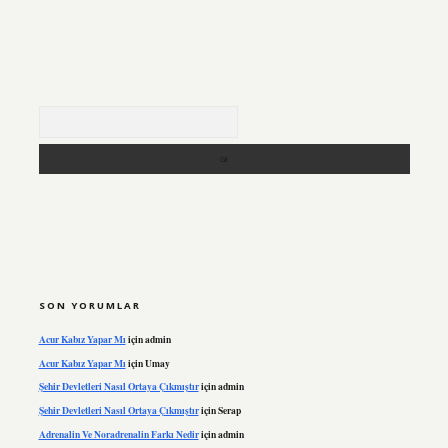
Arama
SON YORUMLAR
Acur Kabız Yapar Mı
için
admin
Acur Kabız Yapar Mı
için
Umay
Şehir Devletleri Nasıl Ortaya Çıkmıştır
için
admin
Şehir Devletleri Nasıl Ortaya Çıkmıştır
için
Serap
Adrenalin Ve Noradrenalin Farkı Nedir
için
admin