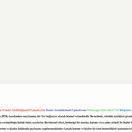
m:
E-mail:
backlinkpaneli@gmail.com
Teams:
forumhizmeti@gmail.com
Whatsapp: 0262 606 0 726
Telegram:
mu (BTK) tarafından onaylanmış bir Yer Sağlayıcı olarak hizmet vermektedir. Bu nedenle, sitedeki içerikleri 
 sorumluluğu kabul etmiş sayılırlar. Bu internet sitesi, herhangi bir marka, kurum veya şahıs şirketi ile hiçbi
kurum ve kişiler hakkında paylaşım yapılmamaktadır. Gerçek kurum ve kişiler ile isim benzerlikleri tamamen te