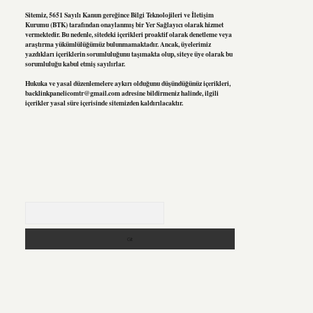
Sitemiz, 5651 Sayılı Kanun gereğince Bilgi Teknolojileri ve İletişim
Kurumu (BTK) tarafından onaylanmış bir Yer Sağlayıcı olarak hizmet
vermektedir. Bu nedenle, sitedeki içerikleri proaktif olarak denetleme veya
araştırma yükümlülüğümüz bulunmamaktadır. Ancak, üyelerimiz
yazdıkları içeriklerin sorumluluğunu taşımakta olup, siteye üye olarak bu
sorumluluğu kabul etmiş sayılırlar.
Hukuka ve yasal düzenlemelere aykırı olduğunu düşündüğünüz içerikleri,
backlinkpanelicomtr@gmail.com
adresine bildirmeniz halinde, ilgili
içerikler yasal süre içerisinde sitemizden kaldırılacaktır.
Arama