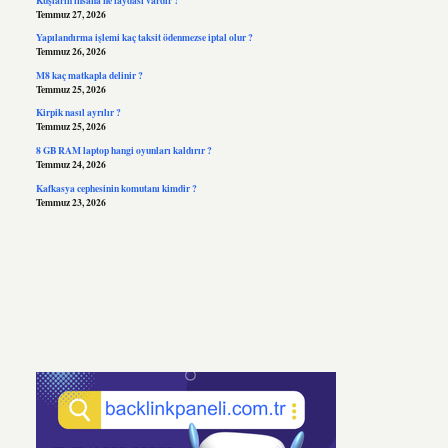
Temmuz 27, 2026
Yapılandırma işlemi kaç taksit ödenmezse iptal olur ?
Temmuz 26, 2026
M8 kaç matkapla delinir ?
Temmuz 25, 2026
Kirpik nasıl ayrılır ?
Temmuz 25, 2026
8 GB RAM laptop hangi oyunları kaldırır ?
Temmuz 24, 2026
Kafkasya cephesinin komutanı kimdir ?
Temmuz 23, 2026