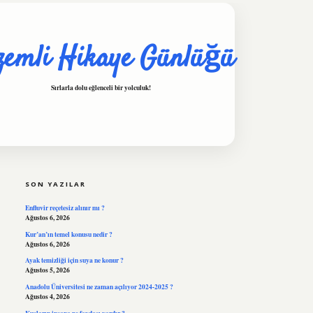
zemli Hikaye Günlüğü
Sırlarla dolu eğlenceli bir yolculuk!
SIDEBAR
hiltonbet
https://www.tulip
SON YAZILAR
Enfluvir reçetesiz alınır mı ?
Ağustos 6, 2026
Kur’an’ın temel konusu nedir ?
Ağustos 6, 2026
Ayak temizliği için suya ne konur ?
Ağustos 5, 2026
Anadolu Üniversitesi ne zaman açılıyor 2024-2025 ?
Ağustos 4, 2026
Kuşların insana ne faydası vardır ?