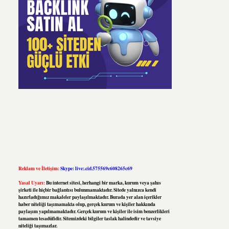
Reklam ve İletişim:
Skype: live:.cid.575569c608265c69
Yasal Uyarı:
Bu internet sitesi, herhangi bir marka, kurum veya şahıs
şirketi ile hiçbir bağlantısı bulunmamaktadır. Sitede yalnızca kendi
hazırladığımız makaleler paylaşılmaktadır. Burada yer alan içerikler
haber niteliği taşımamakta olup, gerçek kurum ve kişiler hakkında
paylaşım yapılmamaktadır. Gerçek kurum ve kişiler ile isim benzerlikleri
tamamen tesadüfidir. Sitemizdeki bilgiler taslak halindedir ve tavsiye
niteliği taşımazlar.