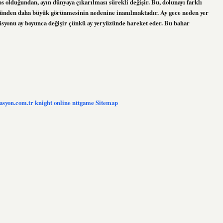
ips olduğundan, ayın dünyaya çıkarılması sürekli değişir. Bu, dolunayı farklı
gücünden daha büyük görünmesinin nedenine inanılmaktadır. Ay gece neden yer
zisyonu ay boyunca değişir çünkü ay yeryüzünde hareket eder. Bu bahar
zasyon.com.tr
knight online
nttgame
Sitemap