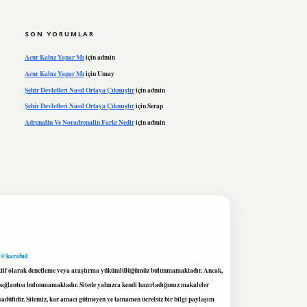
SON YORUMLAR
Acur Kabız Yapar Mı
için
admin
Acur Kabız Yapar Mı
için
Umay
Şehir Devletleri Nasıl Ortaya Çıkmıştır
için
admin
Şehir Devletleri Nasıl Ortaya Çıkmıştır
için
Serap
Adrenalin Ve Noradrenalin Farkı Nedir
için
admin
 @karabul
proaktif olarak denetleme veya araştırma yükümlülüğümüz bulunmamaktadır. Ancak,
r bağlantısı bulunmamaktadır. Sitede yalnızca kendi hazırladığımız makaleler
sadüfidir. Sitemiz, kar amacı gütmeyen ve tamamen ücretsiz bir bilgi paylaşım