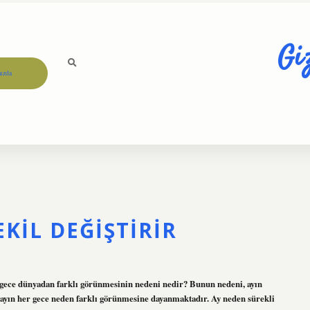
Gi
ızda
KIL DEĞIŞTIRIR
r gece dünyadan farklı görünmesinin nedeni nedir? Bunun nedeni, ayın
 ayın her gece neden farklı görünmesine dayanmaktadır. Ay neden sürekli