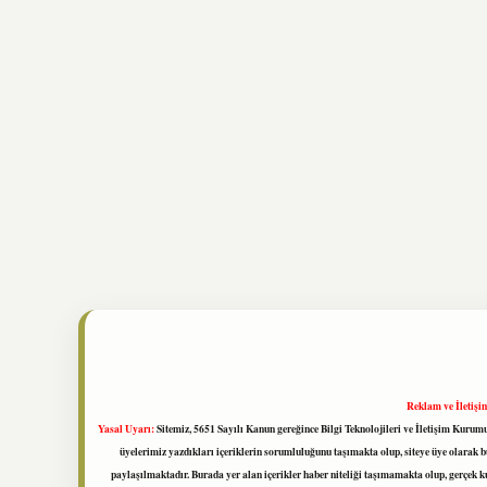
Reklam ve İletişi
Yasal Uyarı:
Sitemiz, 5651 Sayılı Kanun gereğince Bilgi Teknolojileri ve İletişim Kuru
üyelerimiz yazdıkları içeriklerin sorumluluğunu taşımakta olup, siteye üye olarak bu
paylaşılmaktadır. Burada yer alan içerikler haber niteliği taşımamakta olup, gerçek 