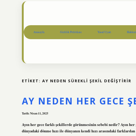
Anasayfa
Gizlilik Politikası
Yasal Uyarı
Hakkım
ETIKET:
AY NEDEN SÜREKLI ŞEKIL DEĞIŞTIRIR
AY NEDEN HER GECE ŞE
Tarih: Nisan 11, 2025
Ayın her gece farklı şekillerde görünmesinin sebebi nedir? Ayın he
dünyadaki dönme hızı ile dünyanın kendi hızı arasındaki farklardan