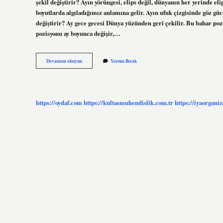
şekil değiştirir? Ayın yörüngesi, elips değil, dünyanın her yerinde el
boyutlarda algıladığımız anlamına gelir. Ayın ufuk çizgisinde göz 
değiştirir? Ay gece gecesi Dünya yüzünden geri çekilir. Bu bahar po
pozisyonu ay boyunca değişir,…
Ay
Devamını okuyun
Yorum Bırak
Neden
Her
Gece
Şekil
Değiştirir
https://oydaf.com
https://kultasmuhendislik.com.tr
https://iyaorgani