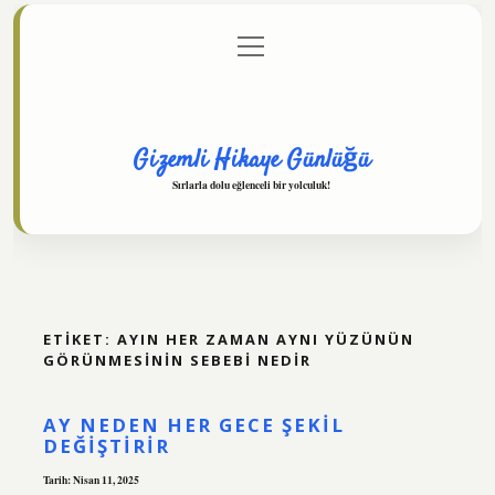
menüyü
Anasayfa
Gizlilik Politikası
Yasal Uyarı
aç
Hakkımızda
Gizemli Hikaye Günlüğü
Sırlarla dolu eğlenceli bir yolculuk!
ETIKET:
AYIN HER ZAMAN AYNI YÜZÜNÜN
GÖRÜNMESININ SEBEBI NEDIR
AY NEDEN HER GECE ŞEKIL
DEĞIŞTIRIR
Tarih: Nisan 11, 2025