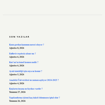
SIDEBAR
SON YAZILAR
Kuzu gerdan kuzunun neresi oluyor ?
Ağustos 8, 2026
Enfluvir reçetesiz alınır mı ?
Ağustos 6, 2026
Kur’an’ın temel konusu nedir ?
Ağustos 6, 2026
Ayak temizliği için suya ne konur ?
Ağustos 5, 2026
Anadolu Üniversitesi ne zaman açılıyor 2024-2025 ?
Ağustos 4, 2026
Kuşların insana ne faydası vardır ?
Temmuz 27, 2026
Yapılandırma işlemi kaç taksit ödenmezse iptal olur ?
Temmuz 26, 2026