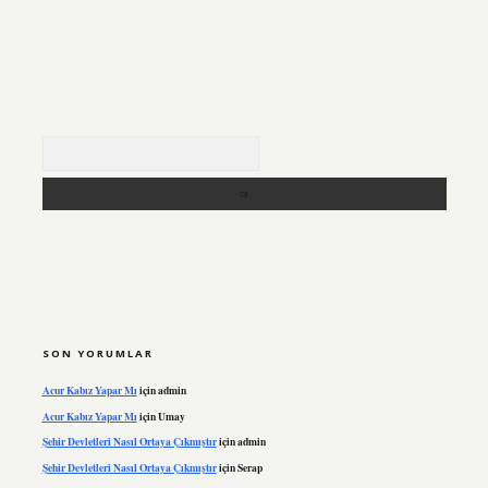
Arama
SON YORUMLAR
Acur Kabız Yapar Mı
için
admin
Acur Kabız Yapar Mı
için
Umay
Şehir Devletleri Nasıl Ortaya Çıkmıştır
için
admin
Şehir Devletleri Nasıl Ortaya Çıkmıştır
için
Serap