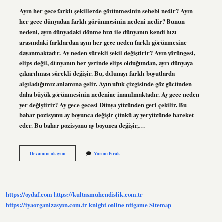
Ayın her gece farklı şekillerde görünmesinin sebebi nedir? Ayın
her gece dünyadan farklı görünmesinin nedeni nedir? Bunun
nedeni, ayın dünyadaki dönme hızı ile dünyanın kendi hızı
arasındaki farklardan ayın her gece neden farklı görünmesine
dayanmaktadır. Ay neden sürekli şekil değiştirir? Ayın yörüngesi,
elips değil, dünyanın her yerinde elips olduğundan, ayın dünyaya
çıkarılması sürekli değişir. Bu, dolunayı farklı boyutlarda
algıladığımız anlamına gelir. Ayın ufuk çizgisinde göz gücünden
daha büyük görünmesinin nedenine inanılmaktadır. Ay gece neden
yer değiştirir? Ay gece gecesi Dünya yüzünden geri çekilir. Bu
bahar pozisyonu ay boyunca değişir çünkü ay yeryüzünde hareket
eder. Bu bahar pozisyonu ay boyunca değişir,…
Ay
Devamını okuyun
Yorum Bırak
Neden
Her
Gece
Şekil
Değiştirir
https://oydaf.com
https://kultasmuhendislik.com.tr
https://iyaorganizasyon.com.tr
knight online
nttgame
Sitemap