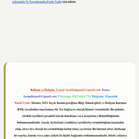
Adrenalin Ve Noradrenalin Farkı Nedir
için
admin
ltonbet
https://www.tulipbet.online/
Reklam ve İletişim:
E-mail:
backlinkpaneli@gmail.com
Teams:
forumhizmeti@gmail.com
Whatsapp: 0262 606 0 726
Telegram: @karabul
Yasal Uyarı:
Sitemiz, 5651 Sayılı Kanun gereğince Bilgi Teknolojileri ve İletişim Kurumu
(BTK) tarafından onaylanmış bir Yer Sağlayıcı olarak hizmet vermektedir. Bu nedenle,
sitedeki içerikleri proaktif olarak denetleme veya araştırma yükümlülüğümüz
bulunmamaktadır. Ancak, üyelerimiz yazdıkları içeriklerin sorumluluğunu taşımakta
olup, siteye üye olarak bu sorumluluğu kabul etmiş sayılırlar. Bu internet sitesi, herhangi
bir marka, kurum veya şahıs şirketi ile hiçbir bağlantısı bulunmamaktadır. Sitede yalnızca