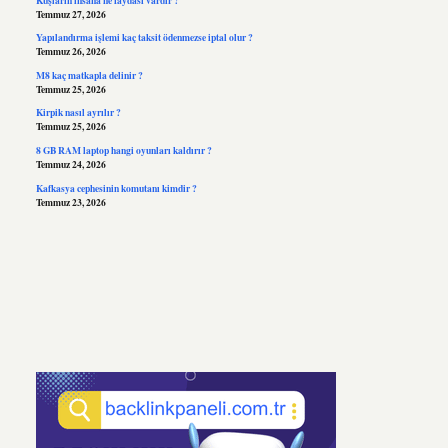
Temmuz 27, 2026
Yapılandırma işlemi kaç taksit ödenmezse iptal olur ?
Temmuz 26, 2026
M8 kaç matkapla delinir ?
Temmuz 25, 2026
Kirpik nasıl ayrılır ?
Temmuz 25, 2026
8 GB RAM laptop hangi oyunları kaldırır ?
Temmuz 24, 2026
Kafkasya cephesinin komutanı kimdir ?
Temmuz 23, 2026