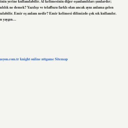
n yerine kullanılabilir. Al kelimesinin diğer eşanlamlıları şunlardır;
mlılık ne demek? Yazılışı ve telaffuzu farklı olan ancak aynı anlama gelen
nılabilir. Emir eş anlam nedir? Emir kelimesi dilimizde çok sık kullanılır.
en yaygın…
zasyon.com.tr
knight online
nttgame
Sitemap