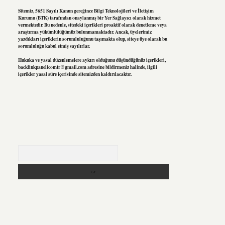
Sitemiz, 5651 Sayılı Kanun gereğince Bilgi Teknolojileri ve İletişim
Kurumu (BTK) tarafından onaylanmış bir Yer Sağlayıcı olarak hizmet
vermektedir. Bu nedenle, sitedeki içerikleri proaktif olarak denetleme veya
araştırma yükümlülüğümüz bulunmamaktadır. Ancak, üyelerimiz
yazdıkları içeriklerin sorumluluğunu taşımakta olup, siteye üye olarak bu
sorumluluğu kabul etmiş sayılırlar.
Hukuka ve yasal düzenlemelere aykırı olduğunu düşündüğünüz içerikleri,
backlinkpanelicomtr@gmail.com
adresine bildirmeniz halinde, ilgili
içerikler yasal süre içerisinde sitemizden kaldırılacaktır.
Arama