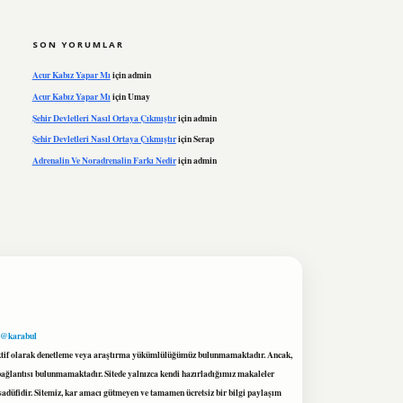
SON YORUMLAR
Acur Kabız Yapar Mı
için
admin
Acur Kabız Yapar Mı
için
Umay
Şehir Devletleri Nasıl Ortaya Çıkmıştır
için
admin
Şehir Devletleri Nasıl Ortaya Çıkmıştır
için
Serap
Adrenalin Ve Noradrenalin Farkı Nedir
için
admin
 @karabul
proaktif olarak denetleme veya araştırma yükümlülüğümüz bulunmamaktadır. Ancak,
r bağlantısı bulunmamaktadır. Sitede yalnızca kendi hazırladığımız makaleler
sadüfidir. Sitemiz, kar amacı gütmeyen ve tamamen ücretsiz bir bilgi paylaşım