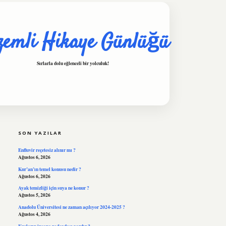
zemli Hikaye Günlüğü
Sırlarla dolu eğlenceli bir yolculuk!
SIDEBAR
hiltonbet
https://www.tulipbet.online/
SON YAZILAR
Enfluvir reçetesiz alınır mı ?
Ağustos 6, 2026
Kur’an’ın temel konusu nedir ?
Ağustos 6, 2026
Ayak temizliği için suya ne konur ?
Ağustos 5, 2026
Anadolu Üniversitesi ne zaman açılıyor 2024-2025 ?
Ağustos 4, 2026
Kuşların insana ne faydası vardır ?