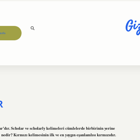
Gi
ızda
R
ar’dır. Scholar ve scholarly kelimeleri cümlelerde birbirinin yerine
ı nedir? Kırmızı kelimesinin ilk ve en yaygın eşanlamlısı kırmızıdır.