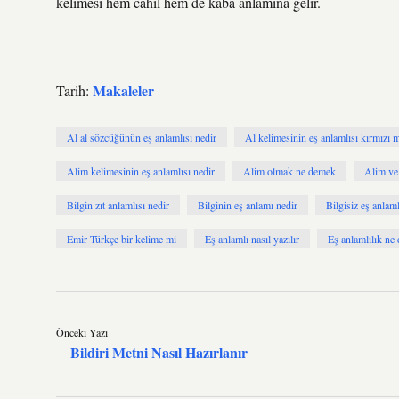
kelimesi hem cahil hem de kaba anlamına gelir.
Makaleler
Tarih:
Al al sözcüğünün eş anlamlısı nedir
Al kelimesinin eş anlamlısı kırmızı 
Alim kelimesinin eş anlamlısı nedir
Alim olmak ne demek
Alim ve 
Bilgin zıt anlamlısı nedir
Bilginin eş anlamı nedir
Bilgisiz eş anlaml
Emir Türkçe bir kelime mi
Eş anlamlı nasıl yazılır
Eş anlamlılık ne
Önceki Yazı
Bildiri Metni Nasıl Hazırlanır