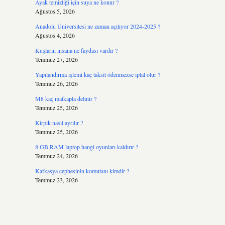
Ayak temizliği için suya ne konur ?
Ağustos 5, 2026
Anadolu Üniversitesi ne zaman açılıyor 2024-2025 ?
Ağustos 4, 2026
Kuşların insana ne faydası vardır ?
Temmuz 27, 2026
Yapılandırma işlemi kaç taksit ödenmezse iptal olur ?
Temmuz 26, 2026
M8 kaç matkapla delinir ?
Temmuz 25, 2026
Kirpik nasıl ayrılır ?
Temmuz 25, 2026
8 GB RAM laptop hangi oyunları kaldırır ?
Temmuz 24, 2026
Kafkasya cephesinin komutanı kimdir ?
Temmuz 23, 2026