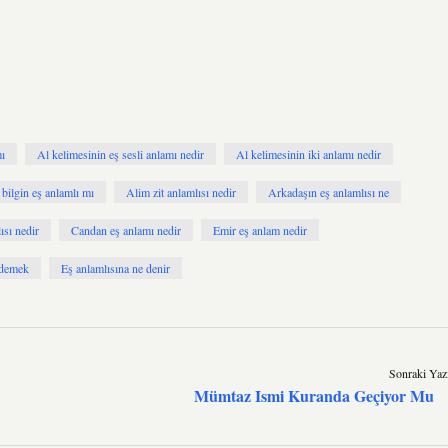
mı
Al kelimesinin eş sesli anlamı nedir
Al kelimesinin iki anlamı nedir
bilgin eş anlamlı mı
Alim zit anlamlısı nedir
Arkadaşın eş anlamlısı ne
ısı nedir
Candan eş anlamı nedir
Emir eş anlam nedir
 demek
Eş anlamlısına ne denir
Sonraki Yaz
Mümtaz Ismi Kuranda Geçiyor Mu