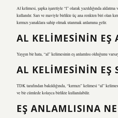
Al kelimesi, şapka işaretiyle “l” olarak yazıldığında aldatm
kullanılır. Sarı ve maviyle birlikte üç ana renkten biri olan kı
kırmızı yanaklara sahip olmak utanmak anlamına gelir.
AL KELIMESININ EŞ 
Yaygın bir hata, “al” kelimesinin eş anlamlısı olduğunu varsay
AL KELIMESININ EŞ 
TDK tarafından bakıldığında, “kırmızı” kelimesi “al” kelimesi
ve bir cümlede kolayca birlikte kullanılabilir.
EŞ ANLAMLISINA NE