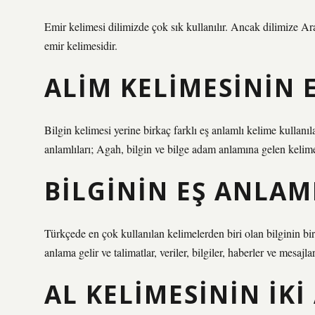
Emir kelimesi dilimizde çok sık kullanılır. Ancak dilimize Ar
emir kelimesidir.
ALIM KELIMESININ 
Bilgin kelimesi yerine birkaç farklı eş anlamlı kelime kullanıl
anlamlıları; Agah, bilgin ve bilge adam anlamına gelen kelime
BILGININ EŞ ANLAM
Türkçede en çok kullanılan kelimelerden biri olan bilginin bird
anlama gelir ve talimatlar, veriler, bilgiler, haberler ve mesajlar
AL KELIMESININ IK