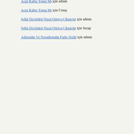
Acur Kabız Yapar Mı
için
admin
Acur Kabız Yapar Mı
için
Umay
Şehir Devletleri Nasıl Ortaya Çıkmıştır
için
admin
Şehir Devletleri Nasıl Ortaya Çıkmıştır
için
Serap
Adrenalin Ve Noradrenalin Farkı Nedir
için
admin