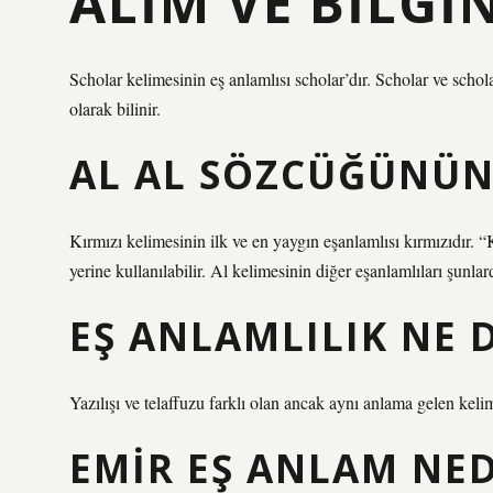
ALIM VE BILGI
Scholar kelimesinin eş anlamlısı scholar’dır. Scholar ve schola
olarak bilinir.
AL AL SÖZCÜĞÜNÜN 
Kırmızı kelimesinin ilk ve en yaygın eşanlamlısı kırmızıdır.
yerine kullanılabilir. Al kelimesinin diğer eşanlamlıları şunlar
EŞ ANLAMLILIK NE 
Yazılışı ve telaffuzu farklı olan ancak aynı anlama gelen kelime
EMIR EŞ ANLAM NED