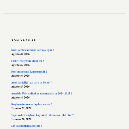
SIDEBAR
SON YAZILAR
Kuzu gerdan kuzunun neresi oluyor ?
Ağustos 8, 2026
Enfluvir reçetesiz alınır mı ?
Ağustos 6, 2026
Kur’an’ın temel konusu nedir ?
Ağustos 6, 2026
Ayak temizliği için suya ne konur ?
Ağustos 5, 2026
Anadolu Üniversitesi ne zaman açılıyor 2024-2025 ?
Ağustos 4, 2026
Kuşların insana ne faydası vardır ?
Temmuz 27, 2026
Yapılandırma işlemi kaç taksit ödenmezse iptal olur ?
Temmuz 26, 2026
M8 kaç matkapla delinir ?