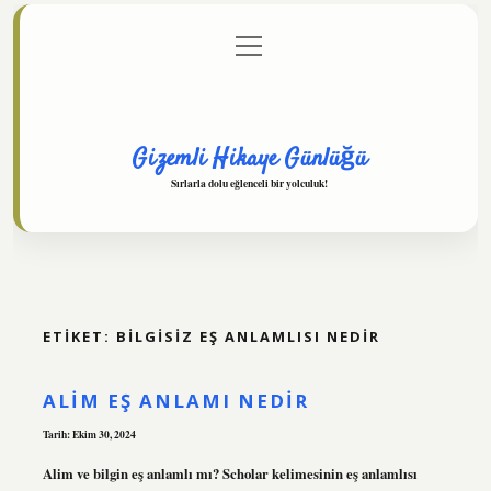
menüyü
Anasayfa
Gizlilik Politikası
Yasal Uyarı
aç
Hakkımızda
Gizemli Hikaye Günlüğü
Sırlarla dolu eğlenceli bir yolculuk!
ETIKET:
BILGISIZ EŞ ANLAMLISI NEDIR
ALIM EŞ ANLAMI NEDIR
Tarih: Ekim 30, 2024
Alim ve bilgin eş anlamlı mı? Scholar kelimesinin eş anlamlısı