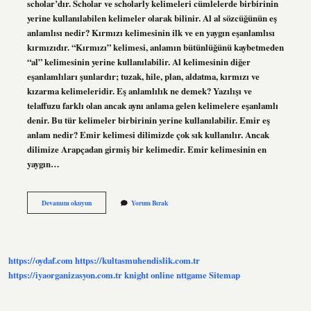
scholar’dır. Scholar ve scholarly kelimeleri cümlelerde birbirinin
yerine kullanılabilen kelimeler olarak bilinir. Al al sözcüğünün eş
anlamlısı nedir? Kırmızı kelimesinin ilk ve en yaygın eşanlamlısı
kırmızıdır. “Kırmızı” kelimesi, anlamın bütünlüğünü kaybetmeden
“al” kelimesinin yerine kullanılabilir. Al kelimesinin diğer
eşanlamlıları şunlardır; tuzak, hile, plan, aldatma, kırmızı ve
kızarma kelimeleridir. Eş anlamlılık ne demek? Yazılışı ve
telaffuzu farklı olan ancak aynı anlama gelen kelimelere eşanlamlı
denir. Bu tür kelimeler birbirinin yerine kullanılabilir. Emir eş
anlam nedir? Emir kelimesi dilimizde çok sık kullanılır. Ancak
dilimize Arapçadan girmiş bir kelimedir. Emir kelimesinin en
yaygın…
Alim
Devamını okuyun
Yorum Bırak
Eş
Anlamı
Nedir
https://oydaf.com
https://kultasmuhendislik.com.tr
https://iyaorganizasyon.com.tr
knight online
nttgame
Sitemap