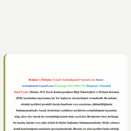
//www.tulipbet.online/
Reklam ve İletişim:
E-mail:
backlinkpaneli@gmail.com
Teams:
forumhizmeti@gmail.com
Whatsapp: 0262 606 0 726
Telegram: @karabul
Yasal Uyarı:
Sitemiz, 5651 Sayılı Kanun gereğince Bilgi Teknolojileri ve İletişim Kurumu
(BTK) tarafından onaylanmış bir Yer Sağlayıcı olarak hizmet vermektedir. Bu nedenle,
sitedeki içerikleri proaktif olarak denetleme veya araştırma yükümlülüğümüz
bulunmamaktadır. Ancak, üyelerimiz yazdıkları içeriklerin sorumluluğunu taşımakta
olup, siteye üye olarak bu sorumluluğu kabul etmiş sayılırlar. Bu internet sitesi, herhangi
bir marka, kurum veya şahıs şirketi ile hiçbir bağlantısı bulunmamaktadır. Sitede yalnızca
kendi hazırladığımız makaleler paylaşılmaktadır. Burada yer alan içerikler haber niteliği