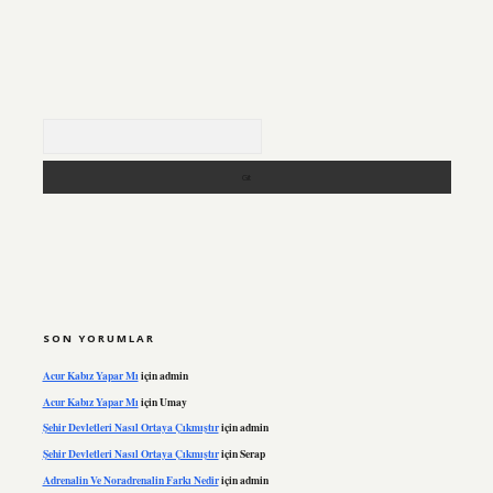
Arama
SON YORUMLAR
Acur Kabız Yapar Mı
için
admin
Acur Kabız Yapar Mı
için
Umay
Şehir Devletleri Nasıl Ortaya Çıkmıştır
için
admin
Şehir Devletleri Nasıl Ortaya Çıkmıştır
için
Serap
Adrenalin Ve Noradrenalin Farkı Nedir
için
admin