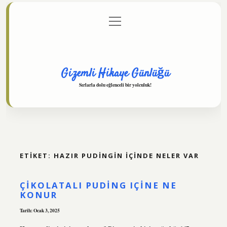
menüyü
Anasayfa
Gizlilik Politikası
Yasal Uyarı
aç
Hakkımızda
Gizemli Hikaye Günlüğü
Sırlarla dolu eğlenceli bir yolculuk!
ETIKET:
HAZIR PUDINGIN IÇINDE NELER VAR
ÇIKOLATALI PUDING IÇINE NE
KONUR
Tarih: Ocak 3, 2025