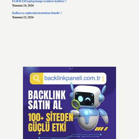
8 GB RAM laptop hangi oyunları kaldırır ?
Temmuz 24, 2026
Kafkasya cephesinin komutanı kimdir ?
Temmuz 23, 2026