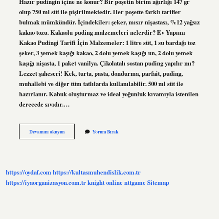
Hazır pudingin içine ne konur? Bir poşetin birim ağırlığı 147 gr
olup 750 ml süt ile pişirilmektedir. Her poşette farklı tarifler
bulmak mümkündür. İçindekiler: şeker, mısır nişastası, %12 yağsız
kakao tozu. Kakaolu puding malzemeleri nelerdir? Ev Yapımı
Kakao Pudingi Tarifi İçin Malzemeler: 1 litre süt, 1 su bardağı toz
şeker, 3 yemek kaşığı kakao, 2 dolu yemek kaşığı un, 2 dolu yemek
kaşığı nişasta, 1 paket vanilya. Çikolatalı sostan puding yapılır mı?
Lezzet şaheseri! Kek, turta, pasta, dondurma, parfait, puding,
muhallebi ve diğer tüm tatlılarda kullanılabilir. 500 ml süt ile
hazırlanır. Kabuk oluşturmaz ve ideal yoğunluk kıvamıyla istenilen
derecede sıvıdır.…
Çikolatalı
Devamını okuyun
Yorum Bırak
Puding
Içine
Ne
Konur
https://oydaf.com
https://kultasmuhendislik.com.tr
https://iyaorganizasyon.com.tr
knight online
nttgame
Sitemap