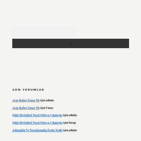
Arama
SON YORUMLAR
Acur Kabız Yapar Mı
için
admin
Acur Kabız Yapar Mı
için
Umay
Şehir Devletleri Nasıl Ortaya Çıkmıştır
için
admin
Şehir Devletleri Nasıl Ortaya Çıkmıştır
için
Serap
Adrenalin Ve Noradrenalin Farkı Nedir
için
admin