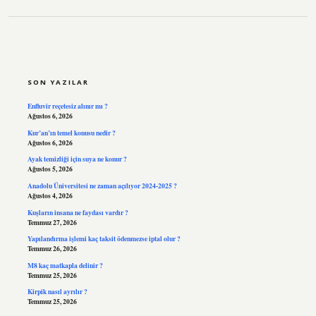
SIDEBAR
SON YAZILAR
Enfluvir reçetesiz alınır mı ?
Ağustos 6, 2026
Kur’an’ın temel konusu nedir ?
Ağustos 6, 2026
Ayak temizliği için suya ne konur ?
Ağustos 5, 2026
Anadolu Üniversitesi ne zaman açılıyor 2024-2025 ?
Ağustos 4, 2026
Kuşların insana ne faydası vardır ?
Temmuz 27, 2026
Yapılandırma işlemi kaç taksit ödenmezse iptal olur ?
Temmuz 26, 2026
M8 kaç matkapla delinir ?
Temmuz 25, 2026
Kirpik nasıl ayrılır ?
Temmuz 25, 2026