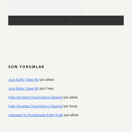
Arama
SON YORUMLAR
Acur Kabız Yapar Mı
için
admin
Acur Kabız Yapar Mı
için
Umay
Şehir Devletleri Nasıl Ortaya Çıkmıştır
için
admin
Şehir Devletleri Nasıl Ortaya Çıkmıştır
için
Serap
Adrenalin Ve Noradrenalin Farkı Nedir
için
admin