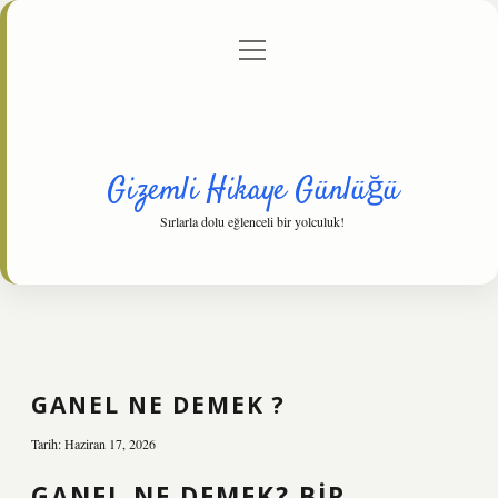
menüyü
Anasayfa
Gizlilik Politikası
Yasal Uyarı
aç
Hakkımızda
Gizemli Hikaye Günlüğü
Sırlarla dolu eğlenceli bir yolculuk!
GANEL NE DEMEK ?
Tarih: Haziran 17, 2026
GANEL NE DEMEK? BIR