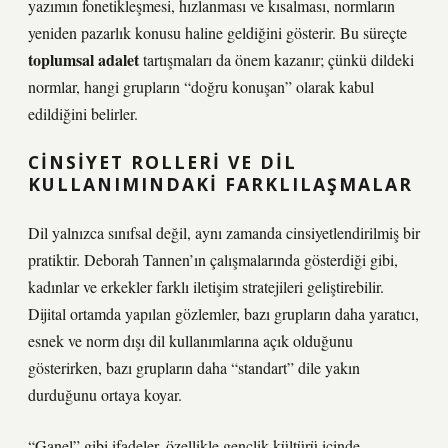
yazımın fonetikleşmesi, hızlanması ve kısalması, normların
yeniden pazarlık konusu haline geldiğini gösterir. Bu süreçte
toplumsal adalet
tartışmaları da önem kazanır; çünkü dildeki
normlar, hangi grupların “doğru konuşan” olarak kabul
edildiğini belirler.
CINSIYET ROLLERI VE DIL
KULLANIMINDAKI FARKLILAŞMALAR
Dil yalnızca sınıfsal değil, aynı zamanda cinsiyetlendirilmiş bir
pratiktir. Deborah Tannen’ın çalışmalarında gösterdiği gibi,
kadınlar ve erkekler farklı iletişim stratejileri geliştirebilir.
Dijital ortamda yapılan gözlemler, bazı grupların daha yaratıcı,
esnek ve norm dışı dil kullanımlarına açık olduğunu
gösterirken, bazı grupların daha “standart” dile yakın
durduğunu ortaya koyar.
“Ganel” gibi ifadeler, özellikle gençlik kültürü içinde