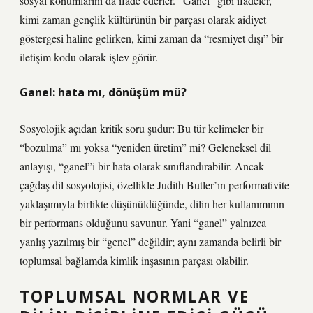
sosyal konumlarını da ifade ederler. “Ganel” gibi ifadeler,
kimi zaman gençlik kültürünün bir parçası olarak aidiyet
göstergesi haline gelirken, kimi zaman da “resmiyet dışı” bir
iletişim kodu olarak işlev görür.
Ganel: hata mı, dönüşüm mü?
Sosyolojik açıdan kritik soru şudur: Bu tür kelimeler bir
“bozulma” mı yoksa “yeniden üretim” mi? Geleneksel dil
anlayışı, “ganel”i bir hata olarak sınıflandırabilir. Ancak
çağdaş dil sosyolojisi, özellikle Judith Butler’ın performativite
yaklaşımıyla birlikte düşünüldüğünde, dilin her kullanımının
bir performans olduğunu savunur. Yani “ganel” yalnızca
yanlış yazılmış bir “genel” değildir; aynı zamanda belirli bir
toplumsal bağlamda kimlik inşasının parçası olabilir.
TOPLUMSAL NORMLAR VE