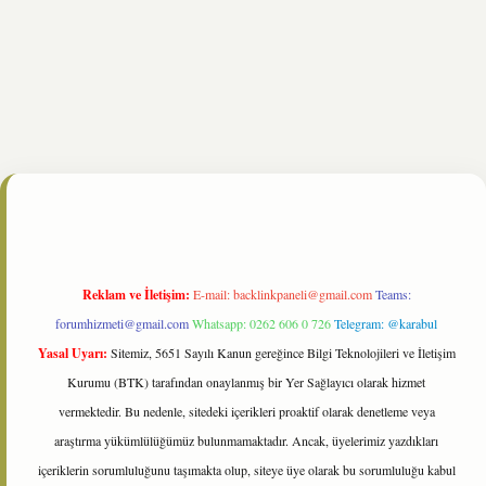
e/
Reklam ve İletişim:
E-mail:
backlinkpaneli@gmail.com
Teams:
forumhizmeti@gmail.com
Whatsapp: 0262 606 0 726
Telegram: @karabul
Yasal Uyarı:
Sitemiz, 5651 Sayılı Kanun gereğince Bilgi Teknolojileri ve İletişim
Kurumu (BTK) tarafından onaylanmış bir Yer Sağlayıcı olarak hizmet
vermektedir. Bu nedenle, sitedeki içerikleri proaktif olarak denetleme veya
araştırma yükümlülüğümüz bulunmamaktadır. Ancak, üyelerimiz yazdıkları
içeriklerin sorumluluğunu taşımakta olup, siteye üye olarak bu sorumluluğu kabul