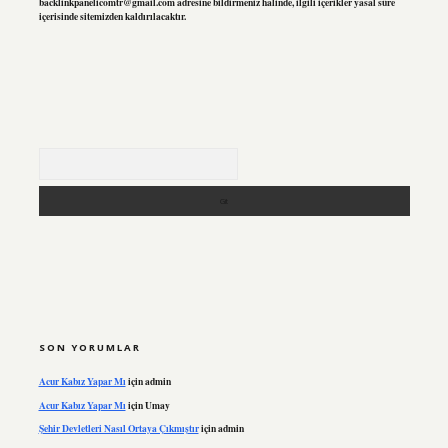
backlinkpanelicomtr@gmail.com
adresine bildirmeniz halinde, ilgili içerikler yasal süre
içerisinde sitemizden kaldırılacaktır.
Arama
SON YORUMLAR
Acur Kabız Yapar Mı
için
admin
Acur Kabız Yapar Mı
için
Umay
Şehir Devletleri Nasıl Ortaya Çıkmıştır
için
admin