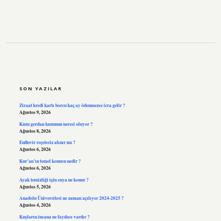
SIDEBAR
SON YAZILAR
Ziraat kredi kartı borcu kaç ay ödenmezse icra gelir ?
Ağustos 9, 2026
Kuzu gerdan kuzunun neresi oluyor ?
Ağustos 8, 2026
Enfluvir reçetesiz alınır mı ?
Ağustos 6, 2026
Kur’an’ın temel konusu nedir ?
Ağustos 6, 2026
Ayak temizliği için suya ne konur ?
Ağustos 5, 2026
Anadolu Üniversitesi ne zaman açılıyor 2024-2025 ?
Ağustos 4, 2026
Kuşların insana ne faydası vardır ?