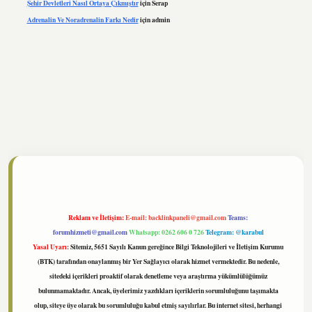
Şehir Devletleri Nasıl Ortaya Çıkmıştır
için
Serap
Adrenalin Ve Noradrenalin Farkı Nedir
için
admin
//www.tulipbet.online/
Reklam ve İletişim:
E-mail:
backlinkpaneli@gmail.com
Teams:
forumhizmeti@gmail.com
Whatsapp: 0262 606 0 726
Telegram: @karabul
Yasal Uyarı:
Sitemiz, 5651 Sayılı Kanun gereğince Bilgi Teknolojileri ve İletişim Kurumu
(BTK) tarafından onaylanmış bir Yer Sağlayıcı olarak hizmet vermektedir. Bu nedenle,
sitedeki içerikleri proaktif olarak denetleme veya araştırma yükümlülüğümüz
bulunmamaktadır. Ancak, üyelerimiz yazdıkları içeriklerin sorumluluğunu taşımakta
olup, siteye üye olarak bu sorumluluğu kabul etmiş sayılırlar. Bu internet sitesi, herhangi