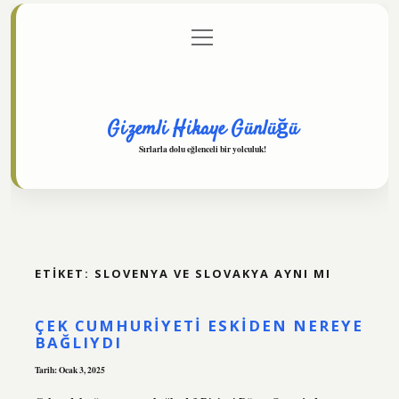
menüyü
Anasayfa
Gizlilik Politikası
Yasal Uyarı
aç
Hakkımızda
Gizemli Hikaye Günlüğü
Sırlarla dolu eğlenceli bir yolculuk!
ETIKET:
SLOVENYA VE SLOVAKYA AYNI MI
ÇEK CUMHURIYETI ESKIDEN NEREYE
BAĞLIYDI
Tarih: Ocak 3, 2025