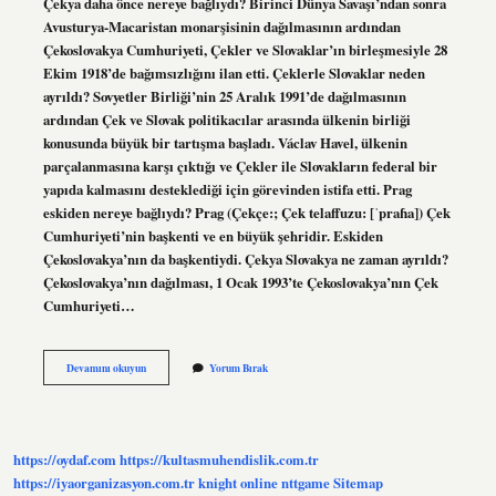
Çekya daha önce nereye bağlıydı? Birinci Dünya Savaşı’ndan sonra
Avusturya-Macaristan monarşisinin dağılmasının ardından
Çekoslovakya Cumhuriyeti, Çekler ve Slovaklar’ın birleşmesiyle 28
Ekim 1918’de bağımsızlığını ilan etti. Çeklerle Slovaklar neden
ayrıldı? Sovyetler Birliği’nin 25 Aralık 1991’de dağılmasının
ardından Çek ve Slovak politikacılar arasında ülkenin birliği
konusunda büyük bir tartışma başladı. Václav Havel, ülkenin
parçalanmasına karşı çıktığı ve Çekler ile Slovakların federal bir
yapıda kalmasını desteklediği için görevinden istifa etti. Prag
eskiden nereye bağlıydı? Prag (Çekçe:; Çek telaffuzu: [ˈpraɦa]) Çek
Cumhuriyeti’nin başkenti ve en büyük şehridir. Eskiden
Çekoslovakya’nın da başkentiydi. Çekya Slovakya ne zaman ayrıldı?
Çekoslovakya’nın dağılması, 1 Ocak 1993’te Çekoslovakya’nın Çek
Cumhuriyeti…
Çek
Devamını okuyun
Yorum Bırak
Cumhuriyeti
Eskiden
Nereye
Bağlıydı
https://oydaf.com
https://kultasmuhendislik.com.tr
https://iyaorganizasyon.com.tr
knight online
nttgame
Sitemap