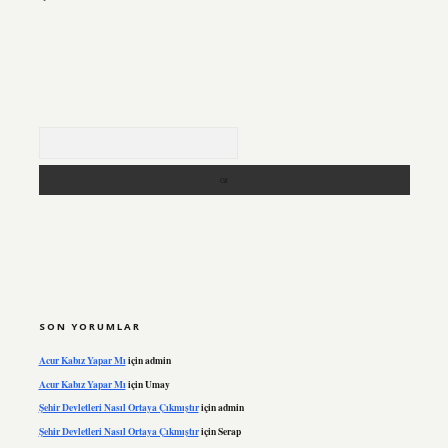
Arama
SON YORUMLAR
Acur Kabız Yapar Mı
için
admin
Acur Kabız Yapar Mı
için
Umay
Şehir Devletleri Nasıl Ortaya Çıkmıştır
için
admin
Şehir Devletleri Nasıl Ortaya Çıkmıştır
için
Serap