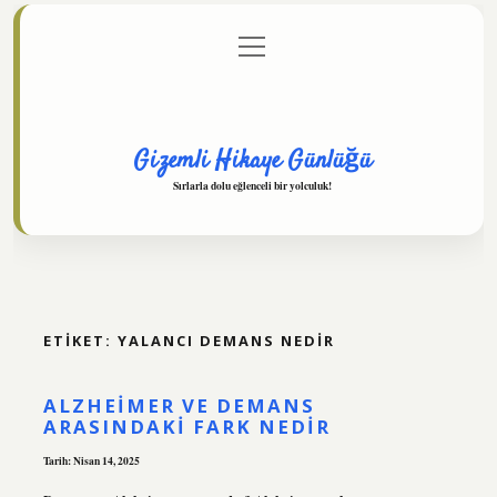
menüyü
Anasayfa
Gizlilik Politikası
Yasal Uyarı
aç
Hakkımızda
Gizemli Hikaye Günlüğü
Sırlarla dolu eğlenceli bir yolculuk!
ETIKET:
YALANCI DEMANS NEDIR
ALZHEIMER VE DEMANS
ARASINDAKI FARK NEDIR
Tarih: Nisan 14, 2025