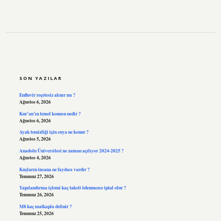
SIDEBAR
SON YAZILAR
Enfluvir reçetesiz alınır mı ?
Ağustos 6, 2026
Kur’an’ın temel konusu nedir ?
Ağustos 6, 2026
Ayak temizliği için suya ne konur ?
Ağustos 5, 2026
Anadolu Üniversitesi ne zaman açılıyor 2024-2025 ?
Ağustos 4, 2026
Kuşların insana ne faydası vardır ?
Temmuz 27, 2026
Yapılandırma işlemi kaç taksit ödenmezse iptal olur ?
Temmuz 26, 2026
M8 kaç matkapla delinir ?
Temmuz 25, 2026