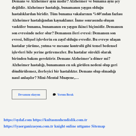
Demans ve Alzheimer aynı mıdır? Alzheimer ve bunama aynı şey
değildir. Alzheimer hastalığı, bunamanın yaygın olduğu
hastalıklardan biridir. Tüm bunama vakalarının %60’ından fazlası
Alzheimer hastalığından kaynaklanır. İnme sonrasında oluşan
vasküler bunama, bunamanın en yaygın ikinci biçimidir. Demansın
son evresinde neler olur? Demansın ileri evresi: Demansın son
evresi, bilişsel işlevlerin en zayıf olduğu evredir. Bu evreye ulaşan
hastalar yürüme, yutma ve mesane kontrolü gibi temel bedensel
işlevleri bile yerine getiremezler. Bu hastalar sürekli olarak
birinden bakım gerektirir. Demans Alzheimer’a döner mi?
Alzheimer hastalığı, bunamanın en sık görülen nedeni olup geri
döndürülemez, ilerleyici bir hastalıktır. Demans olup olmadığı
nasıl anlaşılır? Mini-Mental Muayene,…
Alzheimer
Devamını okuyun
Yorum Bırak
Ve
Demans
Arasındaki
Fark
Nedir
https://oydaf.com
https://kultasmuhendislik.com.tr
https://iyaorganizasyon.com.tr
knight online
nttgame
Sitemap