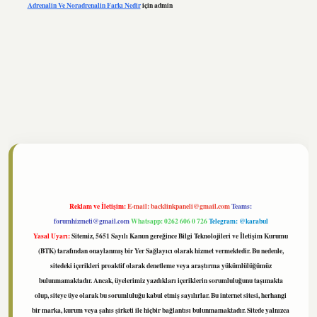
Adrenalin Ve Noradrenalin Farkı Nedir
için
admin
ltonbet
https://www.tulipbet.online/
Reklam ve İletişim:
E-mail:
backlinkpaneli@gmail.com
Teams:
forumhizmeti@gmail.com
Whatsapp: 0262 606 0 726
Telegram: @karabul
Yasal Uyarı:
Sitemiz, 5651 Sayılı Kanun gereğince Bilgi Teknolojileri ve İletişim Kurumu
(BTK) tarafından onaylanmış bir Yer Sağlayıcı olarak hizmet vermektedir. Bu nedenle,
sitedeki içerikleri proaktif olarak denetleme veya araştırma yükümlülüğümüz
bulunmamaktadır. Ancak, üyelerimiz yazdıkları içeriklerin sorumluluğunu taşımakta
olup, siteye üye olarak bu sorumluluğu kabul etmiş sayılırlar. Bu internet sitesi, herhangi
bir marka, kurum veya şahıs şirketi ile hiçbir bağlantısı bulunmamaktadır. Sitede yalnızca