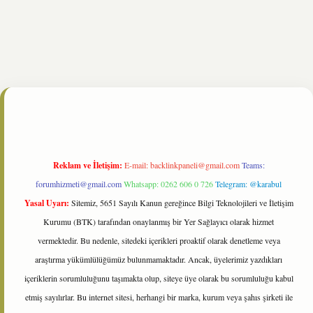
hiltonbet
https://www.tulipbet.online/
Reklam ve İletişim:
E-mail:
backlinkpaneli@gmail.com
Teams:
forumhizmeti@gmail.com
Whatsapp: 0262 606 0 726
Telegram: @karabul
Yasal Uyarı:
Sitemiz, 5651 Sayılı Kanun gereğince Bilgi Teknolojileri ve İletişim
Kurumu (BTK) tarafından onaylanmış bir Yer Sağlayıcı olarak hizmet
vermektedir. Bu nedenle, sitedeki içerikleri proaktif olarak denetleme veya
araştırma yükümlülüğümüz bulunmamaktadır. Ancak, üyelerimiz yazdıkları
içeriklerin sorumluluğunu taşımakta olup, siteye üye olarak bu sorumluluğu kabul
etmiş sayılırlar. Bu internet sitesi, herhangi bir marka, kurum veya şahıs şirketi ile