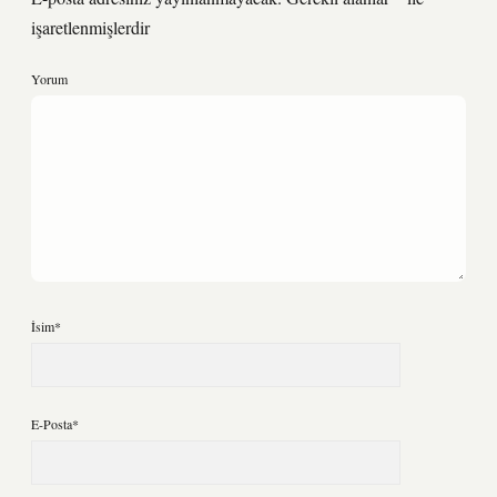
işaretlenmişlerdir
Yorum
İsim*
E-Posta*