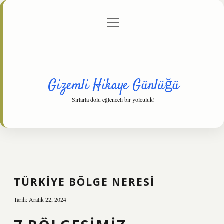
menüyü
Anasayfa
Gizlilik Politikası
Yasal Uyarı
aç
Hakkımızda
Gizemli Hikaye Günlüğü
Sırlarla dolu eğlenceli bir yolculuk!
TÜRKIYE BÖLGE NERESI
Tarih: Aralık 22, 2024