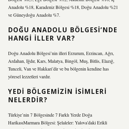
Anadolu %18, Karadeniz Bölgesi %18, Doğu Anadolu %21
ve Güneydoğu Anadolu %7.
DOĞU ANADOLU BÖLGESI’NDE
HANGI ILLER VAR?
Doğu Anadolu Bölgesi’nin illeri Erzurum, Erzincan, Ağrı,
Ardahan, Iğdır, Kars, Malatya, Bingöl, Muş, Bitlis, Elazığ,
Tunceli, Van ve Hakkari’dir ve bu bölgenin kendine has
yöresel lezzetleri vardır.
YEDI BÖLGEMIZIN ISIMLERI
NELERDIR?
Türkiye’nin 7 Bölgesinde 7 Farklı Yerde Doğa
HarikasıMarmara Bölgesi: Şelaleler: Yalova’daki Erikli