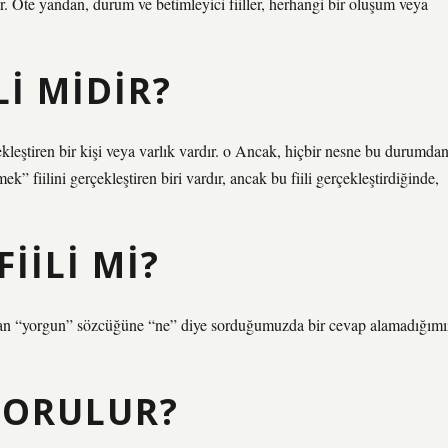
rler. Öte yandan, durum ve betimleyici fiiller, herhangi bir oluşum veya
I MIDIR?
ekleştiren bir kişi veya varlık vardır. o Ancak, hiçbir nesne bu durumda
k” fiilini gerçekleştiren biri vardır, ancak bu fiili gerçekleştirdiğinde,
IILI MI?
lan “yorgun” sözcüğüne “ne” diye sorduğumuzda bir cevap alamadığımı
SORULUR?