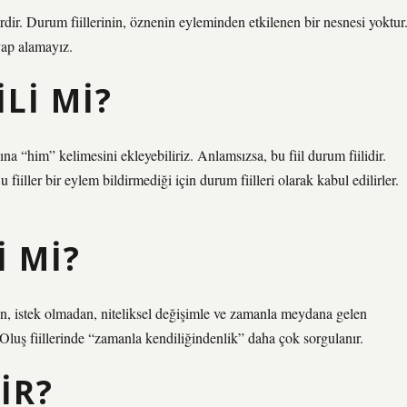
rdir. Durum fiillerinin, öznenin eyleminden etkilenen bir nesnesi yoktur
vap alamayız.
LI MI?
ına “him” kelimesini ekleyebiliriz. Anlamsızsa, bu fiil durum fiilidir.
u fiiller bir eylem bildirmediği için durum fiilleri olarak kabul edilirler.
I MI?
n, istek olmadan, niteliksel değişimle ve zamanla meydana gelen
 Oluş fiillerinde “zamanla kendiliğindenlik” daha çok sorgulanır.
IR?