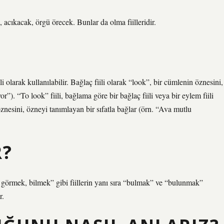
 acıkacak, örgü örecek. Bunlar da olma fiilleridir.
li olarak kullanılabilir. Bağlaç fiili olarak “look”, bir cümlenin öznesini,
”). “To look” fiili, bağlama göre bir bağlaç fiili veya bir eylem fiili
 öznesini, özneyi tanımlayan bir sıfatla bağlar (örn. “Ava mutlu
R?
örmek, bilmek” gibi fiillerin yanı sıra “bulmak” ve “bulunmak”
r.