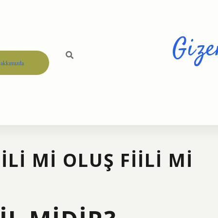
Gize
akkımızda
I MI OLUŞ FIILI MI