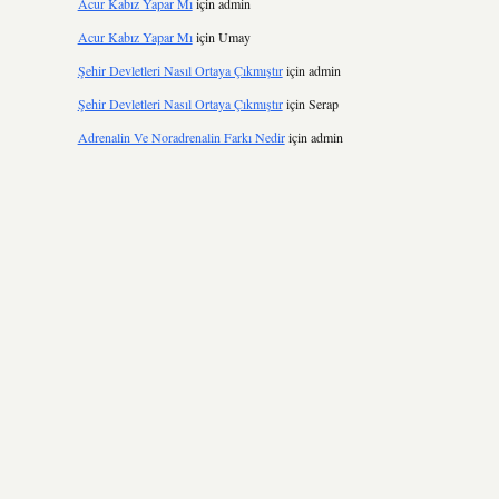
Acur Kabız Yapar Mı
için
admin
Acur Kabız Yapar Mı
için
Umay
Şehir Devletleri Nasıl Ortaya Çıkmıştır
için
admin
Şehir Devletleri Nasıl Ortaya Çıkmıştır
için
Serap
Adrenalin Ve Noradrenalin Farkı Nedir
için
admin