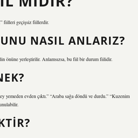
IL MIDIR?
illeri geçişsiz fiillerdir.
UNU NASIL ANLARIZ?
n önüne yerleştirilir. Anlamsızsa, bu fiil bir durum fiilidir.
NEK?
 şey yemeden evden çıktı.” “Araba sağa döndü ve durdu.” “Kuzenim
nulabilir.
KTIR?