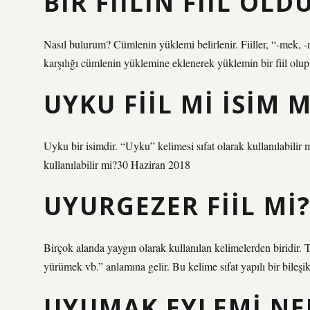
BIR FIILIN FIIL OL
Nasıl bulurum? Cümlenin yüklemi belirlenir. Fiiller, “-mek, 
karşılığı cümlenin yüklemine eklenerek yüklemin bir fiil olup 
UYKU FIIL MI ISIM M
Uyku bir isimdir. “Uyku” kelimesi sıfat olarak kullanılabili
kullanılabilir mi?30 Haziran 2018
UYURGEZER FIIL MI
Birçok alanda yaygın olarak kullanılan kelimelerden biridir
yürümek vb.” anlamına gelir. Bu kelime sıfat yapılı bir bileşik
UYUMAK EYLEMI NE