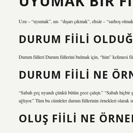
UYUMAK BIR FI
Uzu – “uyumak”, un- “dışarı çıkmak”, ehsär – “sarhoş olmak” fi
DURUM FIILI OLDUĞ
Durum fiilleri Durum fiillerini bulmak için, “him” kelimesi fiili
DURUM FIILI NE ÖR
“Sabah geç uyandı çünkü bütün gece çalıştı.” “Sabah hiçbir
ağlıyor.” Tüm bu cümleler durum fiillerinin örnekleri olarak su
OLUŞ FIILI NE ÖRNE