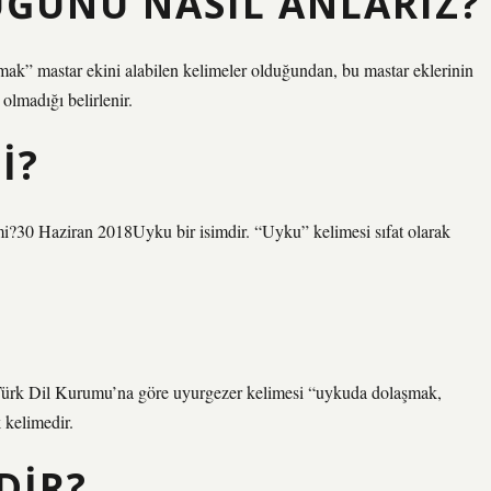
DUĞUNU NASIL ANLARIZ?
-mak” mastar ekini alabilen kelimeler olduğundan, bu mastar eklerinin
olmadığı belirlenir.
I?
r mi?30 Haziran 2018Uyku bir isimdir. “Uyku” kelimesi sıfat olarak
?
. Türk Dil Kurumu’na göre uyurgezer kelimesi “uykuda dolaşmak,
 kelimedir.
DIR?