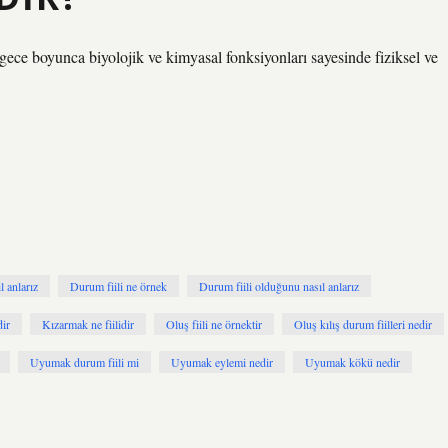
gece boyunca biyolojik ve kimyasal fonksiyonları sayesinde fiziksel ve
l anlarız
Durum fiili ne örnek
Durum fiili olduğunu nasıl anlarız
dir
Kızarmak ne fiilidir
Oluş fiili ne örnektir
Oluş kılış durum fiilleri nedir
Uyumak durum fiili mi
Uyumak eylemi nedir
Uyumak kökü nedir