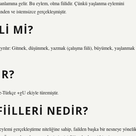
k anlamına gelir. Bu eylem, olma fiilidir. Çünkü yaşlanma eylemini
nden ve istemsizce gerçekleşmiştir.
I MI?
a ayrılır: Gitmek, düşünmek, yazmak (çalışma fiili), büyümek, yaşlanmak
IR?
-Türkçe +gU ekiyle türemiştir.
IILLERI NEDIR?
 eylemi gerçekleştirme niteliğine sahip, failden başka bir nesneye yöneli