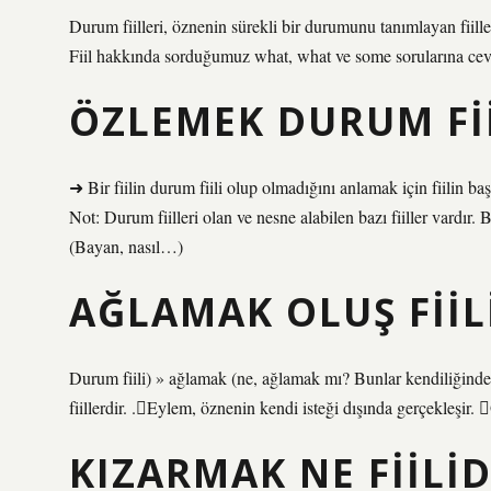
Durum fiilleri, öznenin sürekli bir durumunu tanımlayan fiille
Fiil hakkında sorduğumuz what, what ve some sorularına ce
ÖZLEMEK DURUM FII
➜ Bir fiilin durum fiili olup olmadığını anlamak için fiilin baş
Not: Durum fiilleri olan ve nesne alabilen bazı fiiller vardır. B
(Bayan, nasıl…)
AĞLAMAK OLUŞ FIIL
Durum fiili) » ağlamak (ne, ağlamak mı? Bunlar kendiliğinde
fiillerdir. .Eylem, öznenin kendi isteği dışında gerçekleşir.
KIZARMAK NE FIILID