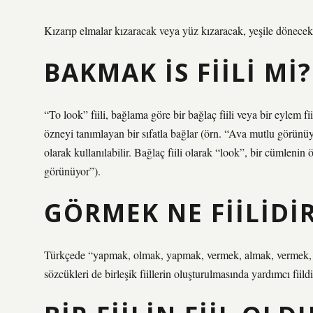
Kızarıp elmalar kızaracak veya yüz kızaracak, yeşile dönecek,
BAKMAK IS FIILI MI?
“To look” fiili, bağlama göre bir bağlaç fiili veya bir eylem fii
özneyi tanımlayan bir sıfatla bağlar (örn. “Ava mutlu görünüyor
olarak kullanılabilir. Bağlaç fiili olarak “look”, bir cümlenin
görünüyor”).
GÖRMEK NE FIILIDI
Türkçede “yapmak, olmak, yapmak, vermek, almak, vermek, g
sözcükleri de birleşik fiillerin oluşturulmasında yardımcı fiildi