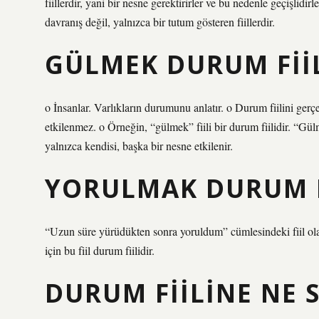
fiillerdir, yani bir nesne gerektirirler ve bu nedenle geçişlidi
davranış değil, yalnızca bir tutum gösteren fiillerdir.
GÜLMEK DURUM FIIL
o İnsanlar. Varlıkların durumunu anlatır. o Durum fiilini gerç
etkilenmez. o Örneğin, “gülmek” fiili bir durum fiilidir. “Gülme
yalnızca kendisi, başka bir nesne etkilenir.
YORULMAK DURUM F
“Uzun süre yürüdükten sonra yoruldum” cümlesindeki fiil o
için bu fiil durum fiilidir.
DURUM FIILINE NE 