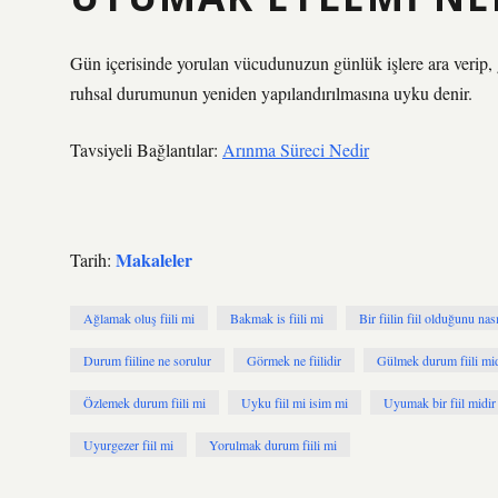
Gün içerisinde yorulan vücudunuzun günlük işlere ara verip, 
ruhsal durumunun yeniden yapılandırılmasına uyku denir.
Tavsiyeli Bağlantılar:
Arınma Süreci Nedir
Makaleler
Tarih:
Ağlamak oluş fiili mi
Bakmak is fiili mi
Bir fiilin fiil olduğunu nası
Durum fiiline ne sorulur
Görmek ne fiilidir
Gülmek durum fiili mi
Özlemek durum fiili mi
Uyku fiil mi isim mi
Uyumak bir fiil midir
Uyurgezer fiil mi
Yorulmak durum fiili mi