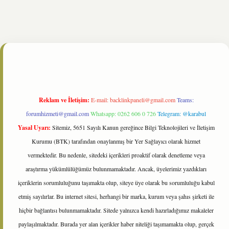
//www.tulipbet.online/
Reklam ve İletişim:
E-mail:
backlinkpaneli@gmail.com
Teams:
forumhizmeti@gmail.com
Whatsapp: 0262 606 0 726
Telegram: @karabul
Yasal Uyarı:
Sitemiz, 5651 Sayılı Kanun gereğince Bilgi Teknolojileri ve İletişim
Kurumu (BTK) tarafından onaylanmış bir Yer Sağlayıcı olarak hizmet
vermektedir. Bu nedenle, sitedeki içerikleri proaktif olarak denetleme veya
araştırma yükümlülüğümüz bulunmamaktadır. Ancak, üyelerimiz yazdıkları
içeriklerin sorumluluğunu taşımakta olup, siteye üye olarak bu sorumluluğu kabul
etmiş sayılırlar. Bu internet sitesi, herhangi bir marka, kurum veya şahıs şirketi ile
hiçbir bağlantısı bulunmamaktadır. Sitede yalnızca kendi hazırladığımız makaleler
paylaşılmaktadır. Burada yer alan içerikler haber niteliği taşımamakta olup, gerçek