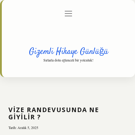
menüyü
Anasayfa
Gizlilik Politikası
Yasal Uyarı
aç
Hakkımızda
Gizemli Hikaye Günlüğü
Sırlarla dolu eğlenceli bir yolculuk!
VIZE RANDEVUSUNDA NE
GIYILIR ?
Tarih: Aralık 5, 2025