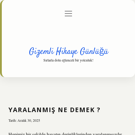
menüyü
Anasayfa
Gizlilik Politikası
Yasal Uyarı
aç
Hakkımızda
Gizemli Hikaye Günlüğü
Sırlarla dolu eğlenceli bir yolculuk!
YARALANMIŞ NE DEMEK ?
Tarih: Aralık 30, 2025
Hepimiz bir şekilde hayatın derinliklerinden yaralanmışızdır.