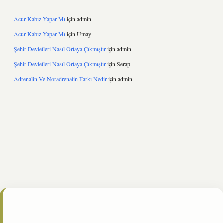
Acur Kabız Yapar Mı
için
admin
Acur Kabız Yapar Mı
için
Umay
Şehir Devletleri Nasıl Ortaya Çıkmıştır
için
admin
Şehir Devletleri Nasıl Ortaya Çıkmıştır
için
Serap
Adrenalin Ve Noradrenalin Farkı Nedir
için
admin
.online/