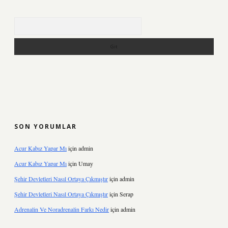
Arama
SON YORUMLAR
Acur Kabız Yapar Mı
için
admin
Acur Kabız Yapar Mı
için
Umay
Şehir Devletleri Nasıl Ortaya Çıkmıştır
için
admin
Şehir Devletleri Nasıl Ortaya Çıkmıştır
için
Serap
Adrenalin Ve Noradrenalin Farkı Nedir
için
admin