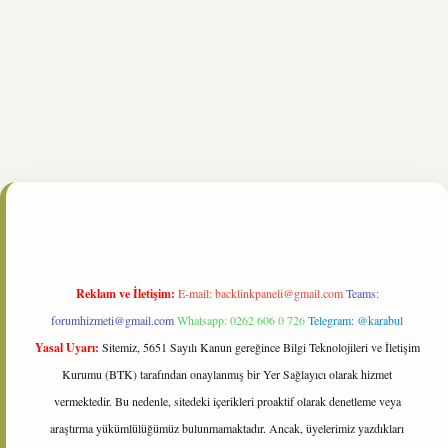
ne/
Reklam ve İletişim:
E-mail:
backlinkpaneli@gmail.com
Teams:
forumhizmeti@gmail.com
Whatsapp: 0262 606 0 726
Telegram: @karabul
Yasal Uyarı:
Sitemiz, 5651 Sayılı Kanun gereğince Bilgi Teknolojileri ve İletişim
Kurumu (BTK) tarafından onaylanmış bir Yer Sağlayıcı olarak hizmet
vermektedir. Bu nedenle, sitedeki içerikleri proaktif olarak denetleme veya
araştırma yükümlülüğümüz bulunmamaktadır. Ancak, üyelerimiz yazdıkları