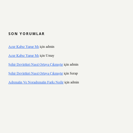
SON YORUMLAR
Acur Kabız Yapar Mı
için
admin
Acur Kabız Yapar Mı
için
Umay
Şehir Devletleri Nasıl Ortaya Çıkmıştır
için
admin
Şehir Devletleri Nasıl Ortaya Çıkmıştır
için
Serap
Adrenalin Ve Noradrenalin Farkı Nedir
için
admin