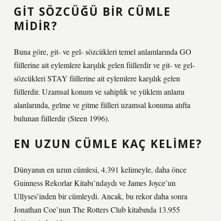
GIT SÖZCÜĞÜ BIR CÜMLE
MIDIR?
Buna göre, git- ve gel- sözcükleri temel anlamlarında GO
fiillerine ait eylemlere karşılık gelen fiillerdir ve git- ve gel-
sözcükleri STAY fiillerine ait eylemlere karşılık gelen
fiillerdir. Uzamsal konum ve sahiplik ve yüklem anlamı
alanlarında, gelme ve gitme fiilleri uzamsal konuma atıfta
bulunan fiillerdir (Steen 1996).
EN UZUN CÜMLE KAÇ KELIME?
Dünyanın en uzun cümlesi, 4.391 kelimeyle, daha önce
Guinness Rekorlar Kitabı’ndaydı ve James Joyce’un
Ullyses’inden bir cümleydi. Ancak, bu rekor daha sonra
Jonathan Coe’nun The Rotters Club kitabında 13.955