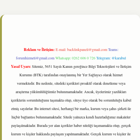
e/
Reklam ve İletişim:
E-mail:
backlinkpaneli@gmail.com
Teams:
forumhizmeti@gmail.com
Whatsapp: 0262 606 0 726
Telegram: @karabul
Yasal Uyarı:
Sitemiz, 5651 Sayılı Kanun gereğince Bilgi Teknolojileri ve İletişim
Kurumu (BTK) tarafından onaylanmış bir Yer Sağlayıcı olarak hizmet
vermektedir. Bu nedenle, sitedeki içerikleri proaktif olarak denetleme veya
araştırma yükümlülüğümüz bulunmamaktadır. Ancak, üyelerimiz yazdıkları
içeriklerin sorumluluğunu taşımakta olup, siteye üye olarak bu sorumluluğu kabul
etmiş sayılırlar. Bu internet sitesi, herhangi bir marka, kurum veya şahıs şirketi ile
hiçbir bağlantısı bulunmamaktadır. Sitede yalnızca kendi hazırladığımız makaleler
paylaşılmaktadır. Burada yer alan içerikler haber niteliği taşımamakta olup, gerçek
kurum ve kişiler hakkında paylaşım yapılmamaktadır. Gerçek kurum ve kişiler ile