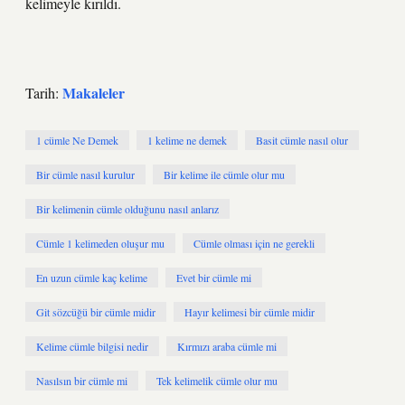
kelimeyle kırıldı.
Makaleler
Tarih:
1 cümle Ne Demek
1 kelime ne demek
Basit cümle nasıl olur
Bir cümle nasıl kurulur
Bir kelime ile cümle olur mu
Bir kelimenin cümle olduğunu nasıl anlarız
Cümle 1 kelimeden oluşur mu
Cümle olması için ne gerekli
En uzun cümle kaç kelime
Evet bir cümle mi
Git sözcüğü bir cümle midir
Hayır kelimesi bir cümle midir
Kelime cümle bilgisi nedir
Kırmızı araba cümle mi
Nasılsın bir cümle mi
Tek kelimelik cümle olur mu